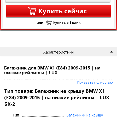
Купить сейчас
или
Купить в 1 клик
Характеристики
Багажник для BMW X1 (E84) 2009-2015 | на
низкие рейлинги | LUX
Багажная система LUX предназначена для установки на BMW X1
Показать полностью
(E84) 2009-2015 | на низкие рейлинги на крышу автомобиля.
Тип товара: Багажник на крышу BMW X1
Багажник ЛЮКС представляет собой
(E84) 2009-2015 | на низкие рейлинги | LUX
2 поперечины
БК-2
4 адаптера под ваш авто
Тип
Багажники на крышу
Багажник LUX имеет защиту от кражи: