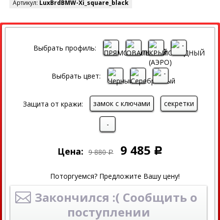
Артикул:
LuxBrdBMW-Xi_square_black
СКИДКА
Выбрать профиль:
Выбрать цвет:
замок с ключами
секретки
Защита от кражи:
-
9 485
Цена:
Р
9 880
Р
Поторгуемся? Предложите Вашу цену!
Закончился :( Сообщить о
поступлении