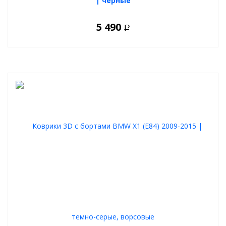
| черные
5 490
Р