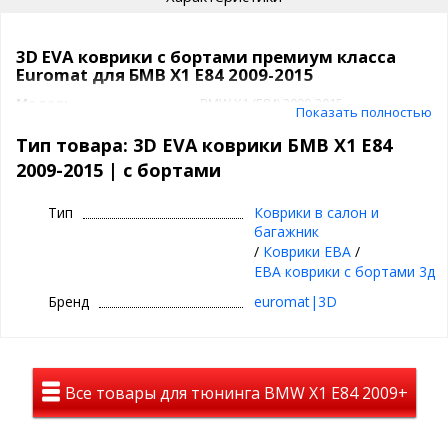
3D EVA коврики c бортами премиум класса
Euromat для БМВ Х1 Е84 2009-2015
Модель
BMW X1 (E84) 2009-2015
Показать полностью
Класс
3D EVA
Производитель
3D|Euromat
Тип товара: 3D EVA коврики БМВ Х1 Е84
2009-2015 | с бортами
Коврики EVA 3D для BMW X1 (E84) 2009-
2015
Тип
Коврики в салон и
багажник
⊕ впервые -
высокие борты
на ЕВА ковриках
/
Коврики ЕВА
/
⊕ объединяют лучшие качества резиновых и
ЕВА коврики с бортами 3д
текстильных ковриков
Бренд
euromat|3D
⊕ надежно фиксируются повторяя геометрию
пола авто
⊕ используются круглый год
⊕ легко чистятся и просты в уходе
Все товары для тюнинга BMW X1 E84 2009+