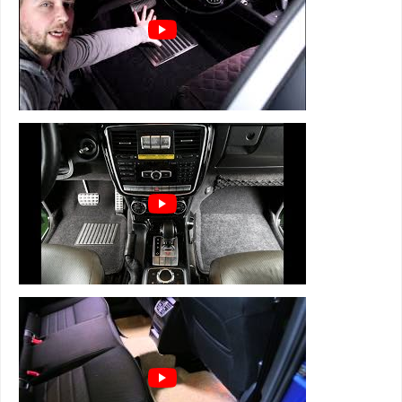
3D коврики Euromat серии BUSINESS
состоят из 4 слоев:
1 слой - супер прочная и мягкая велюровая
ткань
2 слой - вспененная, пористая резина для
устранения влаги, тепло и звукоизоляции
3 слой - армированная металлическая сетка,
которая держит форму
4 слой - антискользящий для надежной
фиксации
+ подпятник из термопластика