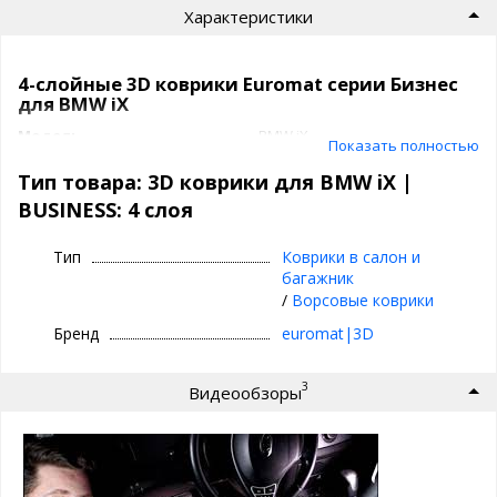
Характеристики
4-слойные 3D коврики Euromat серии Бизнес
для BMW iX
Модель
BMW iX
Показать полностью
Артикул
EMC3D
Класс
BUSINESS: 4 слоя
Тип товара: 3D коврики для BMW iX |
Подпятник
термопластик
BUSINESS: 4 слоя
Производитель
3D|Euromat
Коврики 3D|Euromat
Тип
Коврики в салон и
багажник
/
Ворсовые коврики
⊕ объединяют лучшие качества резиновых и
текстильных ковриков
Бренд
euromat|3D
⊕ надежно фиксируются повторяя геометрию
пола авто
3
Видеообзоры
⊕ используются круглый год - забудьте про
лужи под ногами зимой
⊕ имеют подпятник из термопластика
⊕ легко чистятся и просты в уходе