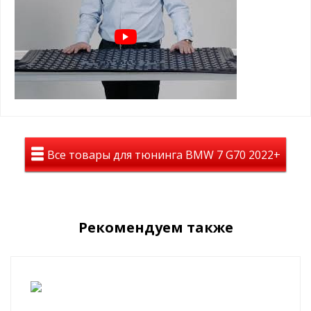
практичный
Преимущества коврика багажника
Seintex для BMW 7 G70:
Идеальное прилегание к геометрии
багажного отделения BMW G70
Надёжная фиксация — коврик не скользит
во время движения
Рельефная поверхность удерживает грязь
Все товары для тюнинга BMW 7 G70 2022+
и предотвращает смещение груза
Не теряет эластичность даже при низких
температурах
Устойчив к влаге, химии, песку и УФ-лучам
Рекомендуем также
Легко моется и быстро сохнет
Почему стоит выбрать коврик Seintex?
Полиуретановые коврики обладают высокой
износостойкостью, не деформируются и