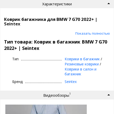
Характеристики
Коврик багажника для BMW 7 G70 2022+ |
Seintex
Фирменный коврик в багажник Seintex —
Показать полностью
точное прилегание и надёжная защита
Тип товара: Коврик в багажник BMW 7 G70
2022+ | Seintex
⊕ Идеально повторяет форму багажника
BMW 7 G70 с 2022 года
Тип
Коврики в багажник
/
⊕ Высокие бортики защищают от
Резиновые коврики
/
протекания грязи и воды
Коврики в салон и
⊕ Эксплуатация круглый год: летом,
багажник
осенью, зимой и весной
Бренд
Seintex
⊕ Не скользит, не трескается на морозе,
без запаха
1
Видеообзоры
⊕ Эластичный, износостойкий, легко
чистится
⊕ Материал — полиуретан, прочный и