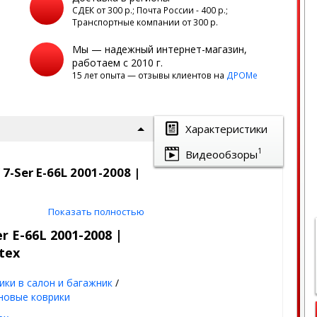
а
СДЕК от 300 р.; Почта России - 400 р.;
Транспортные компании от 300 р.
Мы — надежный интернет-магазин,
работаем с 2010 г.
15 лет опыта — отзывы клиентов на
ДРОМе
Характеристики
1
Видеообзоры
-Ser E-66L 2001-2008 |
ком СЕТКА и бортами
Показать полностью
новые
 E-66L 2001-2008 |
tex
грязи, пыли и воды,
движении, а если
ики в салон и багажник
/
ьется мимо!
новые коврики