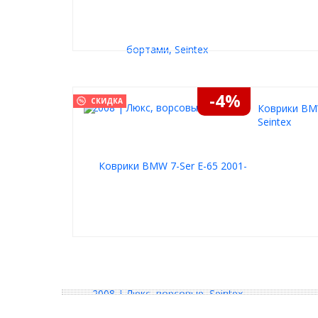
-4%
СКИДКА
Коврики BMW
Seintex