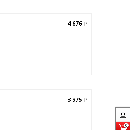
4 676
Р
3 975
Р
0