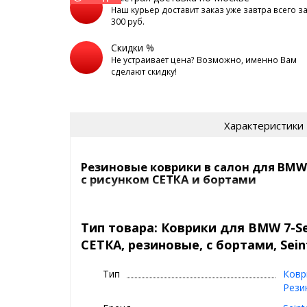
Наш курьер доставит заказ уже завтра всего з
300 руб.
Скидки %
Не устраивает цена? Возможно, именно Вам
сделают скидку!
Характеристики
Резиновые коврики в салон для BMW 7
с рисунком СЕТКА и бортами
Ковры в машину Seintex с рисун
| Премиум, рези
Тип товара: Коврики для BMW 7-Ser
СЕТКА, резиновые, с бортами, Sein
⊕ рисунок СЕТКА - идеален для сбора 
предотвращает вытекание воды при 
Тип
Ковр
вынимать коврики, то ничего не прол
Рези
⊕ не пахнут