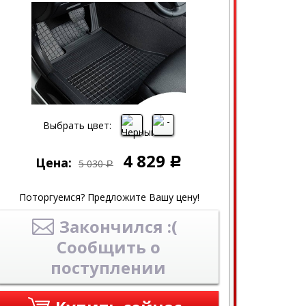
Выбрать цвет:
4 829
Цена:
Р
5 030
Р
Поторгуемся? Предложите Вашу цену!
Закончился :(
Сообщить о
поступлении