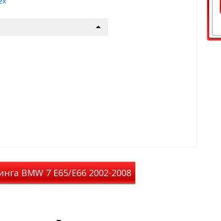
ex
ланы под оригинальный
ию пола авто
од - лето, осень,
ольжения с обратной
тся, просты в уходе
W 7-Ser E-66L
вых ковров
станавливаются на
, VAG, MB)
нга BMW 7 E65/E66 2002-2008
идеальное сочетание