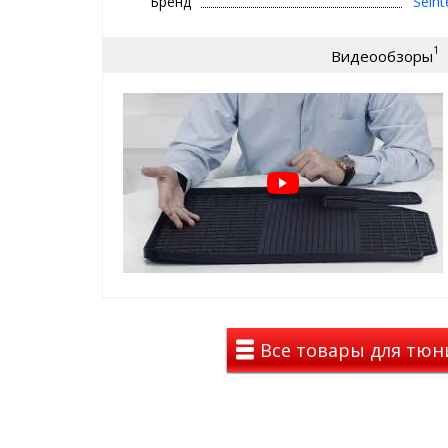
Бренд
Seint
⊕ имеют увеличенные бортики
⊕ надежно фиксируются, так как сде
1
Видеообзоры
крепеж, идельно повторяют геометр
⊕ используются каждый день круглый г
зима, весна
⊕ не скользят, имею шипы против ск
стороны
⊕ износостойки, легко чистятся и мою
Коврики с СЕТКОЙ на BM
2001-2008
премиальный вид среди резино
такие ковры с рисунком сетка у
премиальных авто с завода (BMW
Все товары для тюни
лучшие лекала от завода
долговечность, стильный вид , 
цены и положительных эмоций
Вы останетесь довольны!