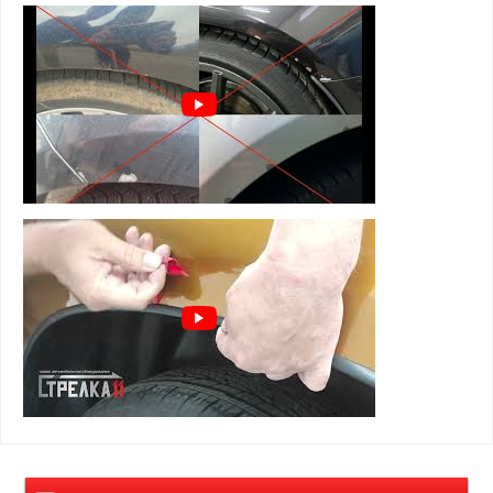
Применимость
:
Антискол накладки на арки предназначены для защиты кромки
крыла от сколов и царапин , которые появляются из-за камней,
песка и т.д. Особенность накладок в небольшой ширине,
благодаря чему они смотрятся аккуратно и штатно, как будто с
завода поставлены..
Надёжность
:
Они не теряют форму, не деформируются после попадания
всяких химических реагентов: кислот, щелочей и жиров.
Материал сохраняет свою форму от -50 °C до +50 °C.
Поверхность изделия устойчива к царапинам и длительное
время сохраняет привлекательный внешний вид.
Установка: