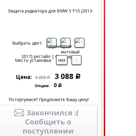
Выбрать цвет:
низ
-
Место установки:
3 088
Цена:
Р
3 250
Р
0
Опции:
Р
Поторгуемся? Предложите Вашу цену!
Закончился :(
Сообщить о
поступлении