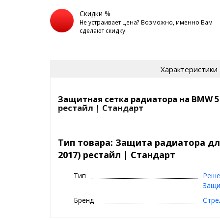
Скидки %
Не устраивает цена? Возможно, именно Вам
сделают скидку!
Характеристики
Защитная сетка радиатора на BMW 5 
рестайл | Стандарт
Сетка на радиатор BMW 5 F10 (2013-2017) рестайл
насекомых, камней, мусора и выглядит просто отл
Тип товара: Защита радиатора для
2017) рестайл | Стандарт
Самый продаваемый вариант среди защитных сето
СТАНДАРТ
- это
Тип
Реше
цвет:
хром, черный
Защи
сетка:
алюминий, 1 мм
Бренд
Стре
кант сетки:
квадратный, из резины (10x5 
ячейки:
5x5 мм, ромб
покрытие сетки:
порошково-полимерное 