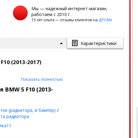
Мы — надежный интернет-магазин,
работаем с 2010 г.
15 лет опыта — отзывы клиентов на
ДРОМе
Характеристики
F10 (2013-2017)
Показать полностью
 защитит ваш автомобиль от
ично!
 BMW 5 F10 (2013-
к на сегодня.
тки (радиатора, в бампер)
/
та радиатора
лка11
мм)
+ лак
(стойкое к химии и