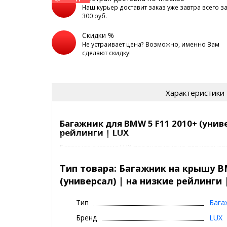
Наш курьер доставит заказ уже завтра всего з
300 руб.
Скидки %
Не устраивает цена? Возможно, именно Вам
сделают скидку!
Характеристики
Багажник для BMW 5 F11 2010+ (униве
рейлинги | LUX
Багажная система LUX предназначена для установк
(универсал) | на низкие рейлинги на крышу автом
Тип товара: Багажник на крышу BM
Багажник ЛЮКС представляет собой
(универсал) | на низкие рейлинги 
2 поперечины
4 адаптера под ваш авто
Тип
Бага
Багажник LUX имеет защиту от кражи:
Бренд
LUX
замок с ключами
(4 личинки)