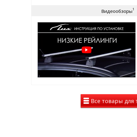
ИЛИ
1
секретки
(нужен спец ключик - в комплекте)
Видеообзоры
Поперечины багажника ЛЮКС представлены в 3 в
1. ПРЯМОУГОЛЬНЫЙ
- усиленный
стально
прямоугольного сечения 22х32 мм. покрыты
защиты от коррозии. Для снижения шума пр
закрыт пластиковыми заглушками, а пазы к
резиновыми уплотнителями.
2. ОВАЛЬНЫЙ
-
алюминиевый
профиль ова
мм, с серым анодированным покрытием. Для
с торцов профиль закрыт пластиковыми заг
опор закрыты резиновыми уплотнителями. 
(евро слот) шириной 11 мм для крепления д
умолчанию закрытый резиновым уплотнител
удобен тем, что не позволяет перевозимому
поперечине.
3. КРЫЛОВИДНЫЙ (АЭРО)
- усиленный
алю
Все товары для 
аэродинамического крыловидного сечения, 
анодированным покрытием, заметно
умен
движения. Также, для снижения шума, с тор
пластиковыми заглушками, а пазы креплен
уплотнителями. Сверху профиля
имеется Т-
для крепления дополнительных аксессуаро
резиновым уплотнителем. Такой уплотнитель