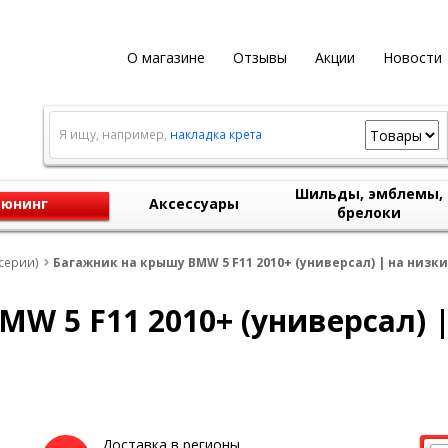
О магазине
Отзывы
Акции
Новости
Я ищу, например,
накладка крета
Шильды, эмблемы,
юнинг
Аксессуары
брелоки
серии)
Багажник на крышу BMW 5 F11 2010+ (универсал) | на низки
W 5 F11 2010+ (универсал) 
Доставка в регионы