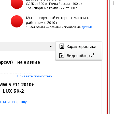
а
СДЕК от 300 р.; Почта России - 400 р.;
Транспортные компании от 300 р.
Мы — надежный интернет-магазин,
работаем с 2010 г.
15 лет опыта — отзывы клиентов на
ДРОМе
Характеристики
1
Видеообзоры
рсал) | на низкие
и на BMW 5 F11 2010+
Показать полностью
обиля.
W 5 F11 2010+
| LUX БК-2
жники на крышу