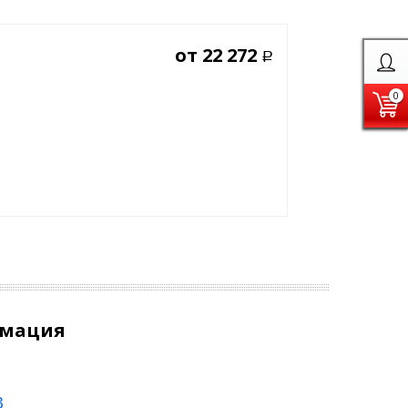
от
22 272
Р
0
рмация
3