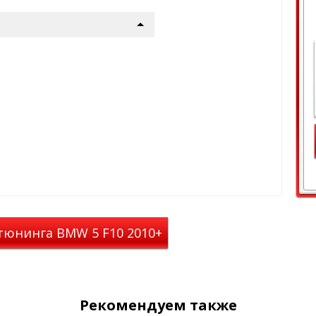
ариантах профилей:
й
оцинкованный профиль
й черным пластиком для
и движении, с торцов профиль
репления опор закрыты
льного сечения, шириной 52
 снижения шума при движении,
лушками, а пазы крепления
Сверху профиля
имеется Т-паз
ополнительных аксессуаров, по
ем. Такой уплотнитель
 грузу скользить по
миниевый
профиль овального
тюнинга BMW 5 F10 2010+
шириной 82 мм, с черным
ьшающий шум
во время
цов профиль закрыт
ия опор закрыты резиновыми
паз
(евро слот) шириной 11 мм
в, по умолчанию закрытый
Рекомендуем также
 удобен тем, что не