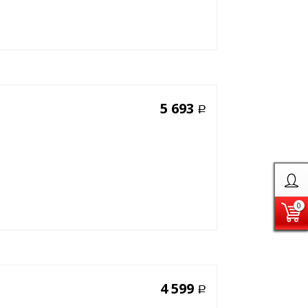
5 693
Р
0
4 599
Р