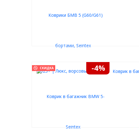
-4%
СКИДКА
Коврик в ба