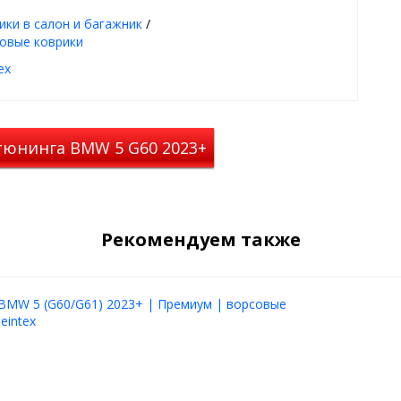
ее покрытие
ики в салон и багажник
/
ланы под оригинальный
овые коврики
ию пола авто
ex
од - лето, осень,
тся, просты в уходе
тюнинга BMW 5 G60 2023+
алона
intex на БМВ 5
афит
Рекомендуем также
вто
BMW 5 (G60/G61) 2023+ | Премиум | ворсовые
идеальное сочетание
eintex