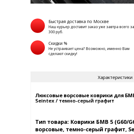
Быстрая доставка по Москве
Наш курьер доставит заказ уже завтра всего з
300 руб.
Скидки %
Не устраивает цена? Возможно, именно Вам
сделают скидку!
Характеристики
Люксовые ворсовые коврики для БМВ 
Seintex / темно-серый графит
Ворсовые коврики премиум, ц
графит | Seint
Тип товара: Коврики БМВ 5 (G60/G6
ворсовые, темно-серый графит, Se
⊕ идеальное сочетание материалов: 