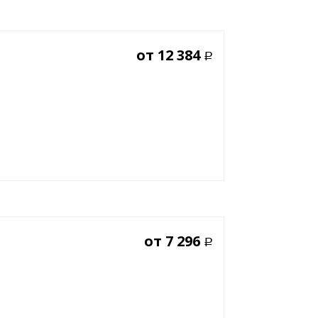
от
12 384
Р
от
7 296
Р