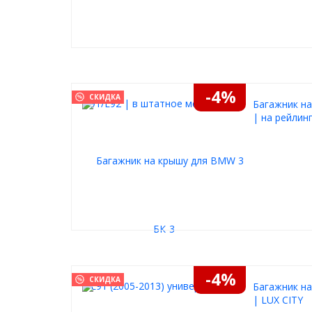
-4%
СКИДКА
Багажник на
| на рейлин
-4%
СКИДКА
Багажник на
| LUX СITY