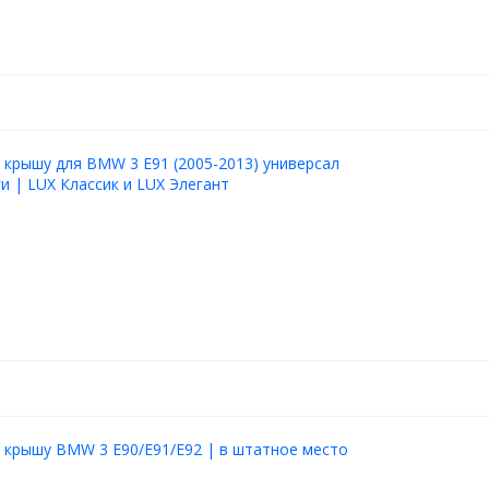
 крышу для BMW 3 E91 (2005-2013) универсал
ги | LUX Классик и LUX Элегант
 крышу BMW 3 Е90/Е91/Е92 | в штатное место