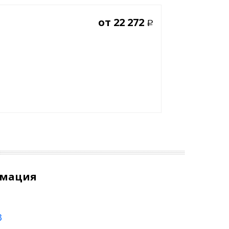
от
22 272
Р
рмация
3