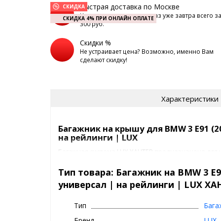
Быстрая доставка по Москве
СКИДКА
Наш курьер доставит заказ уже завтра всего з
СКИДКА 4% ПРИ ОНЛАЙН ОПЛАТЕ
300 руб.
Скидки %
Не устраивает цена? Возможно, именно Вам
сделают скидку!
Характеристики
Багажник на крышу для BMW 3 E91 (2
на рейлинги | LUX
Багажная система LUX ХАНТЕР предназначена для у
2013) универсал | на рейлинги с классическими ре
сегодняшний день это один из самых популярных 
Тип товара: Багажник на BMW 3 E91
созданный в соответствии с текущим трендом. А 
универсал | на рейлинги | LUX ХА
аэродинамические крыловидные дуги аэро-трэвэл
багажником наиболее бесшумной.
Тип
Бага
Багажник LUX ХАНТЕР предлагается в двух цветах:
Бренд
LUX