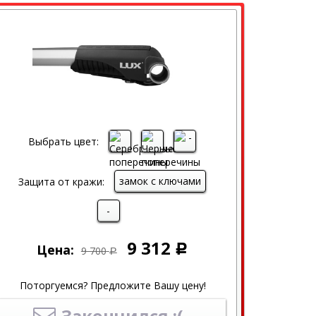
Выбрать цвет:
замок с ключами
Защита от кражи:
-
9 312
Цена:
Р
9 700
Р
Поторгуемся? Предложите Вашу цену!
Закончился :(