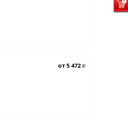
0
от
5 472
Р