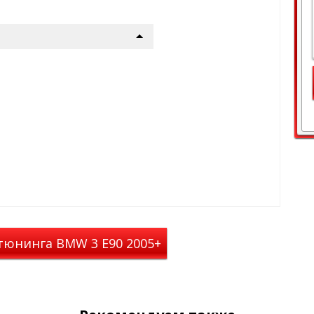
 не выступает за их края, что
и багажника легко
йлингах автомобиля. А после
на ключ.Пластиковые
окопрочного
ерживать значительные
-50 до +50°C.
ется на рейлинги различной
т снабжен тремя шайбами. Для
достаточно просто вынуть
инит крепёжный болт.
тюнинга BMW 3 E90 2005+
аром, предназначенным для
багажник можно использовать
динамических алюминиевых
ечинах сверху и снизу