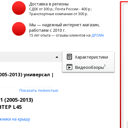
Доставка в регионы
а
СДЕК от 300 р.; Почта России - 400 р.;
Транспортные компании от 300 р.
Мы — надежный интернет-магазин,
работаем с 2010 г.
15 лет опыта — отзывы клиентов на
ДРОМе
Характеристики
1
Видеообзоры
005-2013) универсал |
становки на BMW 3 E91 (2005-
Показать полностью
йлингами на крыше. На
и красивых багажников,
 (2005-2013)
эксклюзивные
НТЕР L45
 LUX делают езду с данным
жники на крышу