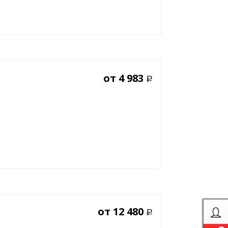
от
4 983
Р
от
12 480
Р