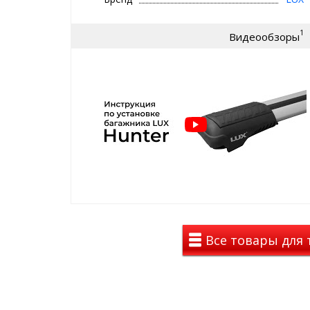
черные поперечины
серебристые поперечины
1
Видеообзоры
Багажник LUX ХАНТЕР имеет защиту от кражи:
замок с ключами
Багажник ставится между рейлингами автомобиля и
очень эстетично! Вся встроенная система фиксаци
регулируется по ширине и надёжно крепится на ре
установки каждая из опор багажника запирается 
составляющие данного багажника сделаны из выс
стеклонаполненного полиамида, способного выд
перегрузки при температуре окружающей среды от 
Багажная система LUX ХАНТЕР удобно устанавлива
высоты. Для удобства регулировки крепёжный бол
установки багажника на более высокие рейлинги 
одну, две, или три шайбы. И это значительно удл
Все товары для 
Багажник LUX является незаменимым автоаксессу
перевозки грузов на крыше автомобиля. Данный 
для непосредственной перевозки груза на аэро
поперечинах.
Для предотвращения появления царапин на попер