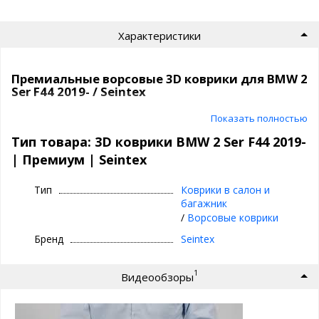
Характеристики
Премиальные ворсовые 3D коврики для BMW 2
Ser F44 2019- / Seintex
Текстильные 3D коврики премиум класса
Показать полностью
| Seintex
Тип товара: 3D коврики BMW 2 Ser F44 2019-
| Премиум | Seintex
⊕ идеальное сочетание материалов:
ворсовый верх, вспененная основа,
Тип
Коврики в салон и
непромокаемый слой и антискользящее
багажник
покрытие
/
Ворсовые коврики
⊕ надежно фиксируются, так как сделаны под
Бренд
Seintex
оригинальный крепеж, идельно повторяют
геометрию пола авто
1
Видеообзоры
⊕ используются каждый день круглый год -
лето, осень, зима, весна
⊕ имеют нестираемый подпятник