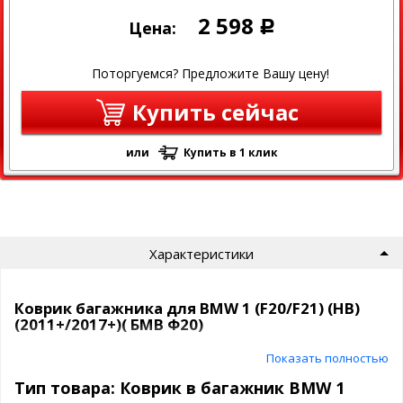
2 598
Цена:
Р
Поторгуемся? Предложите Вашу цену!
Купить сейчас
или
Купить в 1 клик
Характеристики
Коврик багажника для BMW 1 (F20/F21) (HB)
(2011+/2017+)( БМВ Ф20)
Показать полностью
Полиуретановый автомобильный коврик в багажник Norplast
Материал: Полиуретан
Тип товара: Коврик в багажник BMW 1
Цвет: Черный