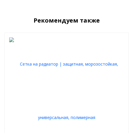
помогает сохранить тепло в моторном отсеке
простая САМОСТОЯТЕЛЬНАЯ установка, крепится
пластиковыми винтами в ячейку защитной сетки
радиатора
Рекомендуем также
Пример установки зимнего пакета: