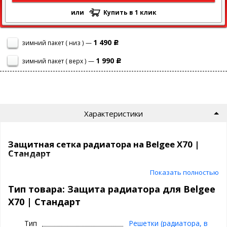
или
Купить в 1 клик
1 490
зимний пакет ( низ ) —
Р
1 990
зимний пакет ( верх ) —
Р
Характеристики
Защитная сетка радиатора на Belgee X70 |
Стандарт
Показать полностью
Сетка на радиатор Belgee X70 защитит ваш автомобиль от
насекомых, камней, мусора и выглядит просто отлично!
Тип товара: Защита радиатора для Belgee
X70 | Стандарт
Самый продаваемый вариант среди защитных сеток на
сегодня.
Тип
Решетки (радиатора, в