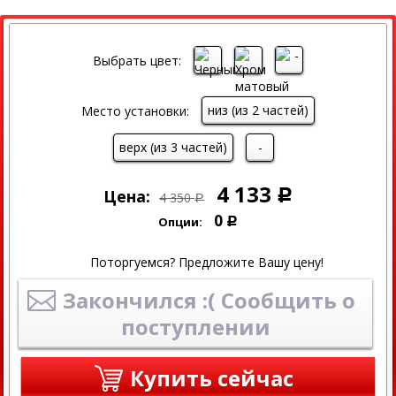
СКИДКА
Выбрать цвет:
низ (из 2 частей)
Место установки:
верх (из 3 частей)
-
4 133
Цена:
Р
4 350
Р
0
Опции:
Р
Поторгуемся? Предложите Вашу цену!
Закончился :( Сообщить о
поступлении
Купить сейчас