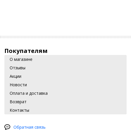
Обеспечивают свободную циркуляцию воздуха.
Гипоаллергенны и безопасны для детей.
Подчеркивают стиль и индивидуальность салона вашего
автомобиля.
Выберите и купите авточехлы для Belgee X50 2023+ в нашем
удобном
конфигураторе
. Доступны различные цветовые
решения, комбинации материалов и учет всех особенностей
вашего автомобиля.
Покупателям
О магазине
Отзывы
Акции
Новости
Оплата и доставка
Возврат
Контакты
Обратная связь