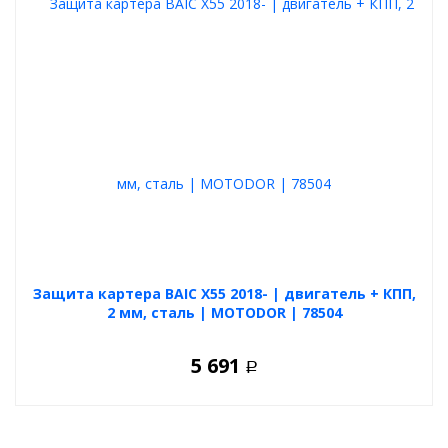
Вес защиты:
9,8 кг
Защита картера BAIC X55 2018- | двигатель + КПП,
2 мм, сталь | MOTODOR | 78504
5 691
Р