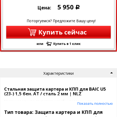
5 950
Цена:
Р
Поторгуемся? Предложите Вашу цену!
Купить сейчас
или
Купить в 1 клик
Характеристики
Стальная защита картера и КПП для BAIC U5
(23-) 1,5 бен. AT / сталь 2 мм | NLZ
Надежная защита двигателя, коробки передач и прочих
Показать полностью
важных узлов особенно важна на российских дорогах. Модель
от бренда NLZ
изготовлена из
прочной стали толщиной 2
Тип товара: Защита картера и КПП для
мм
и обеспечивает оптимальный уровень безопасности при