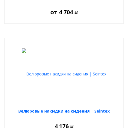
от
4 704
Р
Велюровые накидки на сидения | Seintex
4 176
Р