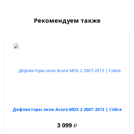
Автоподушка на подголовник эффективно поддерживает
голову и шею в максимально удобном положении, а также
предохраняет от травм и переломов в случае аварийной
ситуации.
Рекомендуем также
В комплекте :
2 подушки
Дефлекторы окон Acura MDX 2 2007-2013 | Cobra
3 099
Р