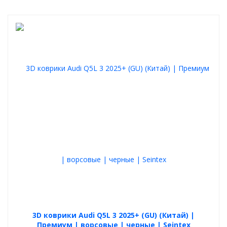
Audi Q5L 2025+ (GU) (Китай) темно-серый
графит
это новый уровень комфорта
идеальное сочетание с вашим авто
лучшие лекала от завода
долговечность, стильный вид , идеальное
сочетание цены и положительных эмоций
Вы останетесь довольны!
3D коврики Audi Q5L 3 2025+ (GU) (Китай) |
Премиум | ворсовые | черные | Seintex