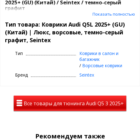
2025+ (GU) (Китай) / Seintex / темно-серый
графит
Показать полностью
Ворсовые коврики премиум, цвет: темно-
Тип товара: Коврики Audi Q5L 2025+ (GU)
серый графит | Seintex
(Китай) | Люкс, ворсовые, темно-серый
графит, Seintex
⊕ идеальное сочетание материалов:
ворсовый верх, непромокаемый слой и
Тип
Коврики в салон и
антискользящее покрытие
багажник
⊕ надежно фиксируются, так как сделаны под
/
Ворсовые коврики
оригинальный крепеж, идельно повторяют
Бренд
Seintex
геометрию пола авто
⊕ используются каждый день круглый год -
лето, осень, зима, весна
⊕ имеют нестираемый подпятник
Все товары для тюнинга Audi Q5 3 2025+
⊕ износостойки, легко чистятся и моются,
просты в уходе
⊕ идеальное повторение контуров салона
Рекомендуем также
Ворсовые ковры ЛЮКС в салон Seintex на