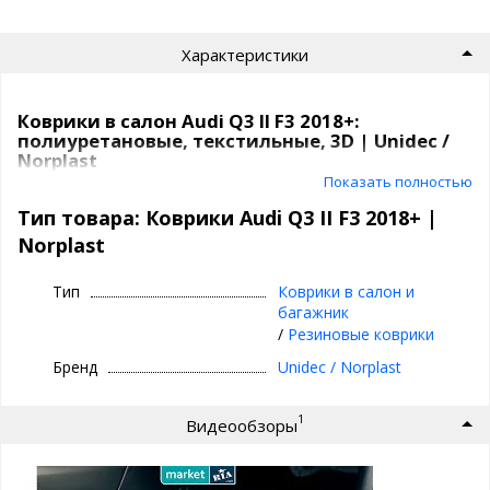
Характеристики
Коврики в салон Audi Q3 II F3 2018+:
полиуретановые, текстильные, 3D | Unidec /
Norplast
Показать полностью
Коврики Unidec
в атомобиль от компаниии Норпласт бывают
Тип товара: Коврики Audi Q3 II F3 2018+ |
из
полиуретана
и
текстиля
.
Norplast
Полиуретановые коврики для Audi Q3 II
F3 2018+
Тип
Коврики в салон и
багажник
Все идут
с бортиками
, сделаны под каждую модель
/
Резиновые коврики
индивидуально,
под родной крепеж
, бывают традиционные
и
3D
(лучше прилегают, больше закрывают).
Бренд
Unidec / Norplast
Коврики сделаны из современного качественного
1
Видеообзоры
композитного материала, внешне напоминают резиновые
коврики с высоким бортиком, но имеют лучшие
эксплуатационные характеристики.