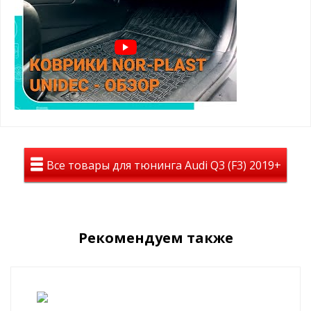
Они безвредны для здоровья, эластичные и износостойки,
отлично зарекомендовали себя в суровых условиях
России
(реагенты, грязь, холод, жара)
высокие бортики 2-3 см
легко чистить
точно повторяет форму
не пахнут
не деформируются
работает от -50 до +50 градусов
малый вес
гибкость материала
не подвержены хим. веществам
Все товары для тюнинга Audi Q3 (F3) 2019+
Текстильные коврики на Audi Q3 II F3
2018+
Текстильные (велюровые) коврики, как правило,
смотрятся в
салоне автомобиля более солидно
. Приятно ставить ноги,
комфортно.
Рекомендуем также
Ковры
не скользят
, надежно фиксируются и спроектированы
под родной крепеж
.
стойки к истиранию
рабочая зона водительского ковра усилена подпятником
отлично удерживают пыль и влагу