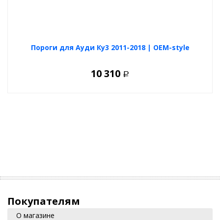
Каркас выдерживает нагрузку в 200 кг
Только мы используем профильный каркас по всей длине
порога для повышения ударостойкости
Защищают от скольжения обуви в любую погоду
Пороги для Ауди Ку3 2011-2018 | OEM-style
Благодаря насечкам на алюминиевом листе
10 310
Заглушки не вылетают
Р
Заглушки запрессованы и не вылетаю
Удобная, широкая площадка
Пороги дают надежную опору при посадке
Точно подойдут вашему автомобилю
Штатные крепления разработаны индивидуально под каждую
модель автомобиля (внешний вид креплений и их количество
разное для каждого автомобиля)
Не «бренчат»
Между листом алюминия и каркасом проложен уплотнитель
Покупателям
О магазине