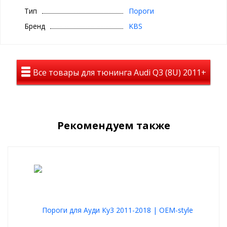
Комплектность:
В комплект порогов входят переходные
кронштейны, крепеж и метизы, с помощью которых пороги
Тип
Пороги
устанавливаются в штатные места автомобиля.Переходные
Бренд
KBS
кронштейны, предназначенные для крепления к кузову авто,
разрабатываются индивидуально для каждого автомобиля.
Конструкция их уникальна, учитывает геометрию автомобиля
таким образом, чтобы избежать сверления дополнительных
отверстий и прочих вмешательств.
Все товары для тюнинга Audi Q3 (8U) 2011+
Гарантийные условия:
Предприятие-изготовитель исполняет
гарантийные обязательства в течении 12 месяцев со дня
продажи при соблюдении потребителем условий
транспортировки, хранения, монтажа и эксплуатации.
Рекомендуем также
Почему автопороги есть у каждого второго владельца
кроссовера или внедорожника
легко залезть ребенку в машину
"возьмут удар на себя" при неудачной парковке или ДТП
удобно садиться в автомобиль с высоким клиренсом
просто грузить багаж на крышу
защищат от грязи из-под колес
штаны остаются чистыми
Преимущество порогов для Audi Q3 2011-
2019