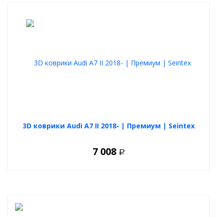
На данный момент эти дефлекторы - отличная замена обычным
дефлекторам, в части избавления от жидкости с ветрового
стекла. Так как многие автовладельцы не хотят ставить
обычные дефлекторы стекол, водостоки решат сразу 2
проблемы:
внешний вид авто сбоку не меняется( т.е не портится)
защита от воды с лобового стекла
Преимущества премиум водостоков на
Audi A7 / S7 (C8/4K) 2018+:
защита от воды, даже при открытом окне
выдерживают низкие и высокие температуры
3D коврики Audi A7 II 2018- | Премиум | Seintex
просты в установке
не портят внешний вид
больше никаких потеков
7 008
Р
Комплектация
Дефлектор лобового стекла – 2 шт. (Л-L водительская
сторона, П-R пассажирская сторона) Обозначения Л-L и П-
R находятся в нижней части дефлектора.
Спиртовая салфетка – 1 шт.