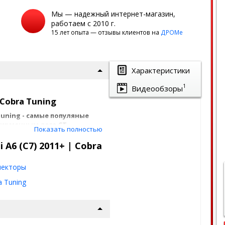
Мы — надежный интернет-магазин,
работаем с 2010 г.
15 лет опыта — отзывы клиентов на
ДРОМе
Характеристики
1
Видеообзоры
 Cobra Tuning
uning - самые популяные
фирменным лого CT.
Показать полностью
udi A6 (C7) 2011+ выпускаются
A6 (C7) 2011+ | Cobra
 6-8 см
екторы
ванной полосой и ширина
a Tuning
тся на рамки дверей с
нанесен с задней стороны