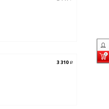
0
3 310
Р