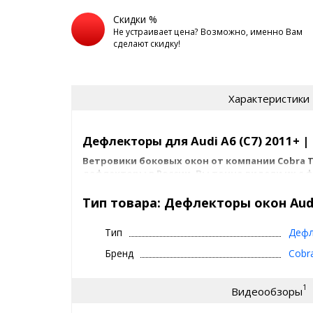
Скидки %
Не устраивает цена? Возможно, именно Вам
сделают скидку!
Характеристики
Дефлекторы для Audi A6 (C7) 2011+ |
Ветровики боковых окон от компании Cobra T
дефлекторы в России. Вы точно видели их с 
На данный момент дефлекторы на окна Кобра для A
Тип товара: Дефлекторы окон Audi 
в нескольких вариантах:
Без хром молдинга
- чисто черные- ширина
Тип
Дефл
С хром молдингом
- оснащенные хромиро
дефлекторов 6-8 см
Бренд
Cobr
Выбирайте доступный вариант в конфигураторе.
1
Видеообзоры
Дефлекторы окон на Audi A6 (C7) 2011+ приклеиваю
помощью двухстороннего скотча 3M, который уже 