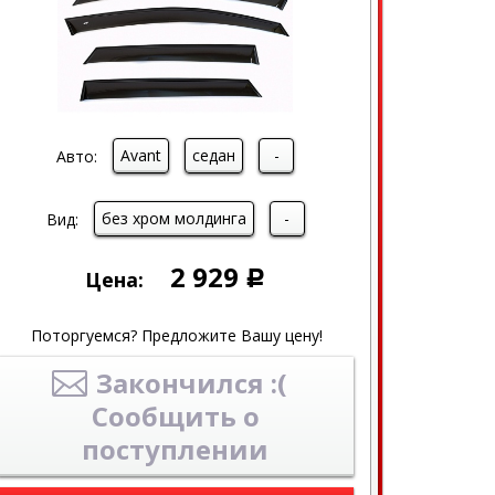
Avant
седан
-
Авто:
без хром молдинга
-
Вид:
2 929
Цена:
Р
Поторгуемся? Предложите Вашу цену!
Закончился :(
Сообщить о
поступлении