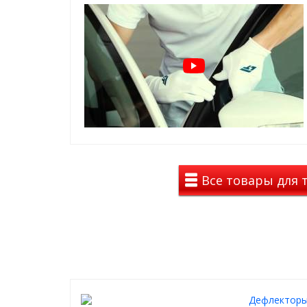
каждого ветровика.
Цвет дефлекторов — темно-дымчатый, тон
На авто дефлекторы смотрятся полностью темными
автомобиля все отлично просматривается.
Материал: лёгкое и высококачественное оргстекл
Дефлекторы уберегут Вас от слепящего солнца, по
будут радовать Вас долгие годы.
Все товары для т
Дефлекторы 