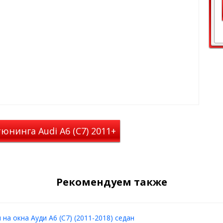
ированный
, но при этом из салона
о
могут в дождливую погоду и
юнинга Audi A6 (C7) 2011+
Рекомендуем также
на окна Ауди А6 (C7) (2011-2018) седан