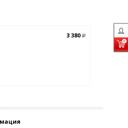
3 380
Р
0
рмация