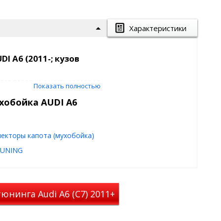
Характеристики
I A6 (2011-; кузов
ищает переднюю часть капота от
Показать полностью
хобойка AUDI A6
шин, сохраняя краску капота
очень дорого), бережет ваши
екторы капота (мухобойка)
ньшает загрязнение лобового
TUNING
юнинга Audi A6 (C7) 2011+