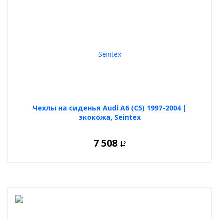
Увеличение полезного пространства
– установка
багажных платформ, боксов и велокреплений
Надежный российский бренд Лидер Плюс
– десятки
тысяч положительных отзывов автовладельцев
Фаркоп на AUDI A6 (4B2) (седан, универсал) 1997-2004 от
Лидер Плюс
– это идеальное решение для тех, кто ценит
функциональность, безопасность и качество
. Устройство
не нарушает заводскую конструкцию автомобиля и подходит
для повседневного использования и дальних поездок.
Чехлы на сиденья Audi A6 (C5) 1997-2004 |
экокожа, Seintex
7 508
Р