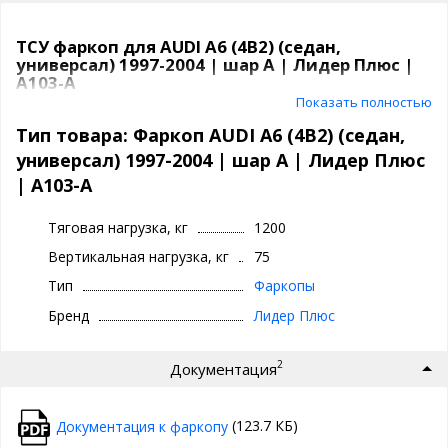
ТСУ фаркоп для AUDI A6 (4B2) (седан,
универсал) 1997-2004 | шар A | Лидер Плюс |
A103-A
Показать полностью
Фаркоп (тягово-сцепное устройство)
Лидер Плюс A103-A
предназначен для установки на
AUDI A6 (4B2) (седан,
Тип товара: Фаркоп AUDI A6 (4B2) (седан,
универсал) 1997-2004
. Модель сделана из прочной
универсал) 1997-2004 | шар A | Лидер Плюс
высококачественной стали, сделана антикоррозийная
| A103-A
обработка и порошковая окраска, что гарантирует
долговечность, устойчивость к коррозии
и надежность
при эксплуатации в любых климатических условиях.
Тяговая нагрузка, кг
1200
Вертикальная нагрузка, кг
75
ТСУ обеспечивает безопасную буксировку
прицепа,
трейлера, автодома
, а также подходит для установки
Тип
Фаркопы
велобагажников, грузовых платформ и других
аксессуаров
.
Бренд
Лидер Плюс
Характеристики фаркопа AUDI A6 (4B2)
2
(седан, универсал) 1997-2004
Документация
Тип шара:
шар A
(123.7 КБ)
Документация к фаркопу
Тип соединения:
шаровой
Диаметр сцепного шара:
50 мм