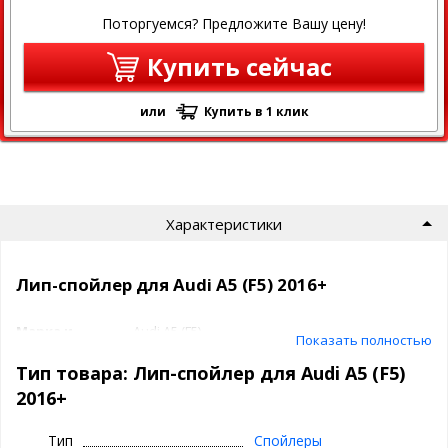
Поторгуемся? Предложите Вашу цену!
Купить сейчас
или
Купить в 1 клик
Характеристики
Лип-спойлер для Audi A5 (F5) 2016+
Марка и
Audi A5 (F5)
Показать полностью
модель:
2016+
Спойлер на
Тип товара: Лип-спойлер для Audi A5 (F5)
крышку
2016+
багажника - 1
шт.
(некрашеный),
Тип
Спойлеры