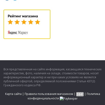
Вся представленная на сайте информация, касающаяся технических
характеристик, фото, наличия на складе, стоимости товаров, носит
информационный характер и ни при каких условиях не является
публичной офертой, определяемой положениями Статьи 437(2)
Гражданского кодекса РФ.
Карта сайта
|
Правила пользования магазином
|
|
Политика
конфиденциальности