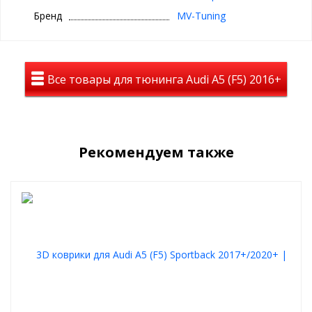
Комплектность:
двухсторонний
Бренд
MV-Tuning
скотч 6 мм на 3
метра - 1шт.,
салфетка с
праймером -
1шт.
Все товары для тюнинга Audi A5 (F5) 2016+
Рестайлинг: Совместим
Габариты: 1280мм х 300мм х 200мм
Вес (граммы): 400
Материал: АБС Пластик
Рекомендуем также