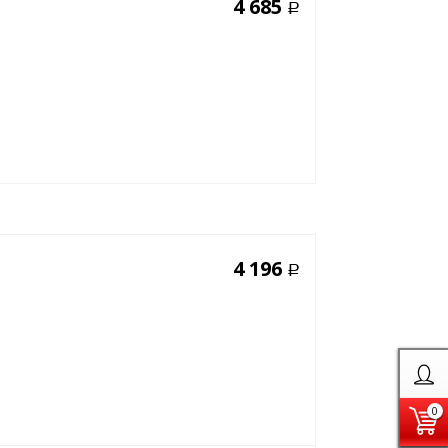
4 685
Р
4 196
Р
0