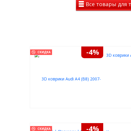
Все товары для т
-4%
СКИДКА
3D коврики A
-4%
СКИДКА