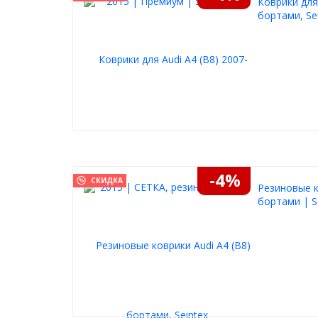
Коврики для
бортами, Se
-4%
СКИДКА
Резиновые к
бортами | S