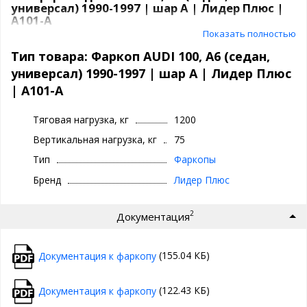
универсал) 1990-1997 | шар A | Лидер Плюс |
A101-A
Показать полностью
Фаркоп (тягово-сцепное устройство)
Лидер Плюс A101-A
предназначен для установки на
AUDI 100, A6 (седан,
Тип товара: Фаркоп AUDI 100, A6 (седан,
универсал) 1990-1997
. Модель сделана из прочной
универсал) 1990-1997 | шар A | Лидер Плюс
высококачественной стали, сделана антикоррозийная
| A101-A
обработка и порошковая окраска, что гарантирует
долговечность, устойчивость к коррозии
и надежность
при эксплуатации в любых климатических условиях.
Тяговая нагрузка, кг
1200
Вертикальная нагрузка, кг
75
ТСУ обеспечивает безопасную буксировку
прицепа,
трейлера, автодома
, а также подходит для установки
Тип
Фаркопы
велобагажников, грузовых платформ и других
аксессуаров
.
Бренд
Лидер Плюс
Характеристики фаркопа AUDI 100, A6
2
(седан, универсал) 1990-1997
Документация
Тип шара:
шар A
(155.04 КБ)
Документация к фаркопу
Тип соединения:
шаровой
Диаметр сцепного шара:
50 мм
Вертикальная нагрузка на шар:
75 кг
(122.43 КБ)
Документация к фаркопу
Допустимая полная масса прицепа:
1200 кг