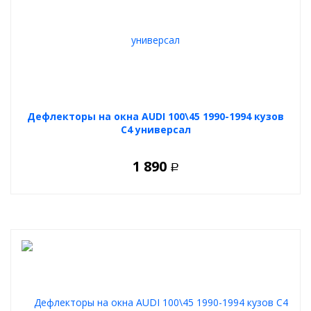
тысяч положительных отзывов автовладельцев
Фаркоп на AUDI 100, A6 (седан, универсал) 1990-1997 от
Лидер Плюс
– это идеальное решение для тех, кто ценит
функциональность, безопасность и качество
. Устройство
не нарушает заводскую конструкцию автомобиля и подходит
для повседневного использования и дальних поездок.
Дефлекторы на окна AUDI 100\45 1990-1994 кузов
C4 универсал
1 890
Р