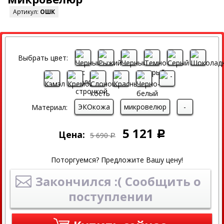
Артикул:
ОШК
СКИДКА
Выбрать цвет:
ЭКОкожа
микровелюр
-
Материал:
5 121
Цена:
Р
5 690
Р
Поторгуемся? Предложите Вашу цену!
Закончился :( Сообщить о
поступлении