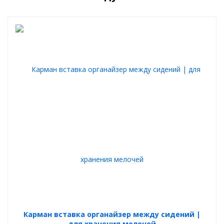
Размер: 50*35*30 см
Максимальная нагрузка: 15 кг
Основные преимущества органайзеров в
багажник любого автомобиля
Защита салона автомобиля
Сумка-саквояж надолго сохранит первозданный вид обшивки и
скроют дефекты
Роскошный вид
Любой салон автомобиля приобретет премиальный, изящный и
стильный вид
Абсолютный комфорт
Ящик в багажник используется круглый год
Качественный материал
При изготовлении используются материалы и фурнитура
высшего качества и износостойкости
Ручная работа
Карман вставка органайзер между сидений |
Каждая органайзер прошивается вручную, что обеспечивает
высочайшее качество и точность строчки
для хранения мелочей