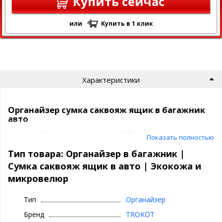
Купить сейчас
или
Купить в 1 клик
Характеристики
Органайзер cумка саквояж ящик в багажник
авто
- это новый продукт, который спасёт Ваш багажник от
Показать полностью
бесконечного беспорядка.
Предназначен для хранения и транспортировки в багажнике
Тип товара: Органайзер в багажник |
автомобиля инструментов, средств автохимии и
Сумка саквояж ящик в авто | Экокожа и
автокосметики, автомобильных аксессуаров и прочих товаров
микровелюр
и мелочей.
Тип
Органайзер
Cтильный и индивидуальный интерьер автомобиля с защитой от
Бренд
TROKOT