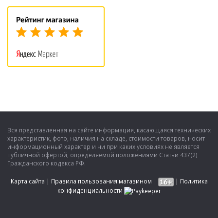
Вся представленная на сайте информация, касающаяся технических
характеристик, фото, наличия на складе, стоимости товаров, носит
информационный характер и ни при каких условиях не является
публичной офертой, определяемой положениями Статьи 437(2)
Гражданского кодекса РФ.
Карта сайта
|
Правила пользования магазином
|
|
Политика
конфиденциальности