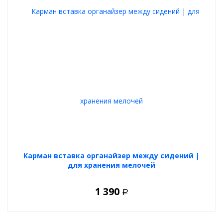
Подходит для хранения инструментов и автоаксессуаров
Легко очищается от загрязнений
Не перемещается во время движения автомобиля
Характеристики товара:
Тип :
сумка-органайзер автомобильная
Размер :
43x33x25 см
Материал :
Oxford
Место установки :
багажник
Большой органайзер в багажник Norplast
— это удобный
аксессуар для организации пространства автомобиля, который
поможет всегда держать необходимые вещи под рукой и
поддерживать порядок в багажнике.
Карман вставка органайзер между сидений |
для хранения мелочей
1 390
Р