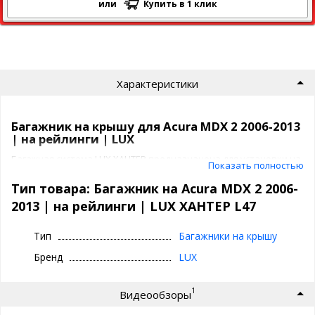
или
Купить в 1 клик
Характеристики
Багажник на крышу для Acura MDX 2 2006-2013
| на рейлинги | LUX
Багажная система LUX ХАНТЕР предназначена для установки на
Показать полностью
Acura MDX 2 2006-2013 | на рейлинги с классическими
рейлингами на крыше. На сегодняшний день это один из самых
Тип товара: Багажник на Acura MDX 2 2006-
популярных и красивых багажников, созданный в соответствии
2013 | на рейлинги | LUX ХАНТЕР L47
с текущим трендом. А эксклюзивные аэродинамические
крыловидные дуги аэро-трэвэл LUX делают езду с данным
багажником наиболее бесшумной.
Тип
Багажники на крышу
Бренд
LUX
Багажник LUX ХАНТЕР предлагается в двух цветах:
черные поперечины
серебристые поперечины
1
Видеообзоры