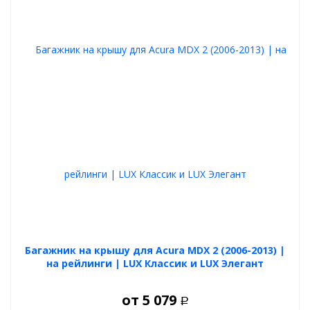
Для предотвращения появления царапин на поперечинах
сверху и снизу установлена мягкая и надёжная резиновая
вставка.
Также данный багажник является надёжной опорой для
установки на него любых дополнительных аксессуаров для
перевозки груза, а именно: грузовых боксов, грузовых корзин,
специальных креплений для перевозки велосипедов и лыж.
Данные аксессуары легко крепятся на багажник LUX как
способом обхвата и зажима поперечин, так и с использованием
специального Т-слота в верхней части поперечин.
Максимальная допустимая нагрузка на багажник 120 кг.
Багажник на крышу для Acura MDX 2 (2006-2013) |
на рейлинги | LUX Классик и LUX Элегант
от
5 079
Р