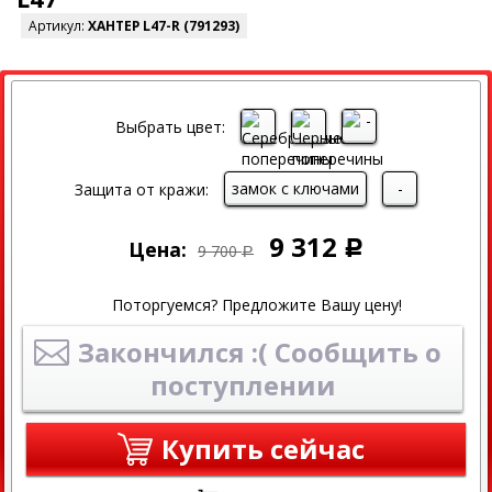
Артикул:
ХАНТЕР L47-R (791293)
СКИДКА
СКИДКА 4% ПРИ ОНЛАЙН ОПЛАТЕ
Выбрать цвет:
замок с ключами
-
Защита от кражи:
9 312
Цена:
Р
9 700
Р
Поторгуемся? Предложите Вашу цену!
Закончился :( Сообщить о
поступлении
Купить сейчас