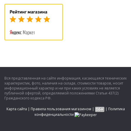
Вся представленная на сайте информация, касающаяся технических
характеристик, фото, наличия на складе, стоимости товаров, носит
информационный характер и ни при каких условиях не является
публичной офертой, определяемой положениями Статьи 437(2)
Гражданского кодекса РФ.
Карта сайта
|
Правила пользования магазином
|
|
Политика
конфиденциальности