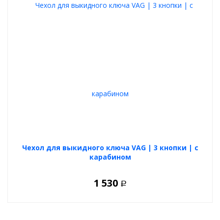
закрепляет дополнительные
ключи
или брелок.
Ключ
зажигания
уже не будет соприкасаться с другими ключами или
брелоками на связке.
Данный
автомобильный аксессуар
можно считать как
полезным, так и приятным подарком для любого владельца
авто.
Предлагаемый вариант
чехла
выполнен и разработан
специально для
Volkswagen Touareg
«2010+».
Чехол для выкидного ключа VAG | 3 кнопки | с
карабином
1 530
Р