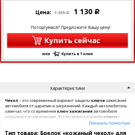
1 130
Цена:
Р
1 255
Р
Поторгуемся? Предложите Вашу цену!
Купить сейчас
или
Купить в 1 клик
Характеристики
Чехол
– это современный вариант защиты
ключа
зажигания
автомобиля от царапин и загрязнений. Каждый автолюбитель
замечал, что со временем
ключ
зажигания
автомобиля
покрывается царапинами. Это вызвано касанием
ключа
с
другими предметами, например ключами и т.д.
Показать полностью
Тип товара: Брелок «кожаный чехол» для
Для защиты
ключей
автомобиля были разработаны
чехлы
из