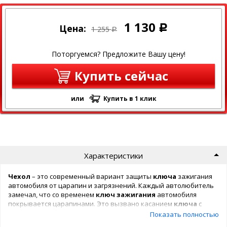
1 130
Цена:
Р
1 255
Р
Поторгуемся? Предложите Вашу цену!
Купить сейчас
или
Купить в 1 клик
Характеристики
Чехол
– это современный вариант защиты
ключа
зажигания
автомобиля от царапин и загрязнений. Каждый автолюбитель
замечал, что со временем
ключ
зажигания
автомобиля
покрывается царапинами. Это вызвано касанием
ключа
с
другими предметами, например ключами и т.д.
Показать полностью