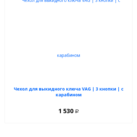
крепления других ключей или брелоков. Карабин надежно
закрепляет дополнительные
ключи
или брелок.
Ключ
зажигания
уже не будет соприкасаться с другими ключами или
брелоками на связке.
Данный
автомобильный аксессуар
можно считать как
полезным, так и приятным подарком для любого владельца
авто.
Предлагаемый вариант
чехла
выполнен и разработан
специально для
Volkswagen
Passat B7
,
Passat CC
,
Passat B6
.
Чехол для выкидного ключа VAG | 3 кнопки | с
карабином
1 530
Р