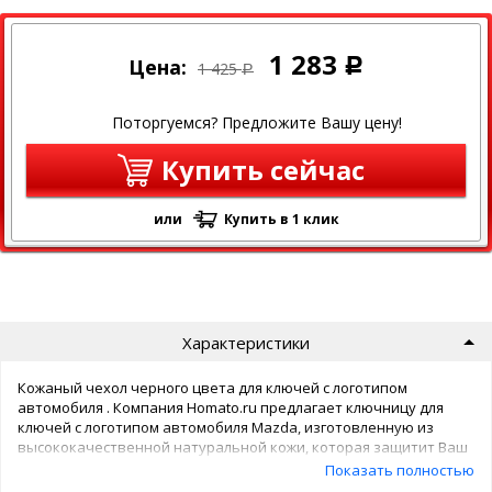
1 283
Цена:
Р
1 425
Р
Поторгуемся? Предложите Вашу цену!
Купить сейчас
или
Купить в 1 клик
Характеристики
Кожаный чехол черного цвета для ключей с логотипом
автомобиля . Компания Homato.ru предлагает ключницу для
ключей с логотипом автомобиля Mazda, изготовленную из
высококачественной натуральной кожи, которая защитит Ваш
ключ от удара при падении, загрязнения и царапин. У чехла
Показать полностью
имеется крепление для ключей в виде стандартного кольца и