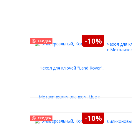
-10%
СКИДКА
Чехол для к
с Металичес
-10%
СКИДКА
Силиконовый