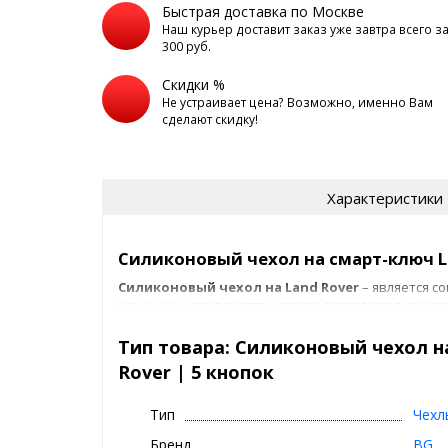
Быстрая доставка по Москве
Наш курьер доставит заказ уже завтра всего з
300 руб.
Скидки %
Не устраивает цена? Возможно, именно Вам
сделают скидку!
Характеристики
Силиконовый чехол на смарт-ключ La
Силиконовый чехол
на Land Rover
– является с
решением для
защиты ключа зажигания
от раз
повреждений. Со истечением некоторого времени
совершенно не презентабельного вида. Такая зн
Тип товара: Силиконовый чехол н
вызвана тем, что
ключ
в кармане соприкасается 
Rover | 5 кнопок
имеют место – падения.
Для того, чтобы
защитить ключи зажигания
бы
аксессуар является надежным защитником, кото
Тип
Чехл
зажигания
. Качественная натуральная кожа обл
Бренд
BG