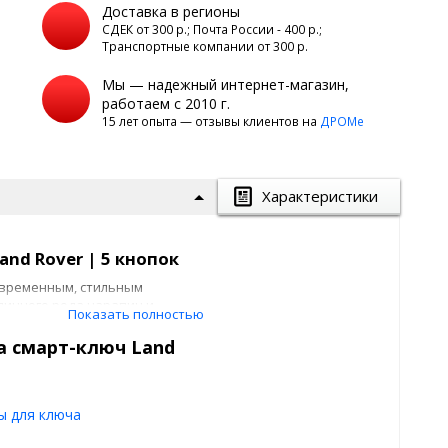
Доставка в регионы
а
СДЕК от 300 р.; Почта России - 400 р.;
Транспортные компании от 300 р.
Мы — надежный интернет-магазин,
работаем с 2010 г.
15 лет опыта — отзывы клиентов на
ДРОМе
Характеристики
nd Rover | 5 кнопок
овременным, стильным
личного рода царапин и
Показать полностью
,
ключ зажигания
становится
ачительная неприятность
а смарт-ключ Land
с другими предметами, или
ли созданы
чехлы
. Такой
рый полностью закрывает
ключ
ы для ключа
адает прекрасными свойствами