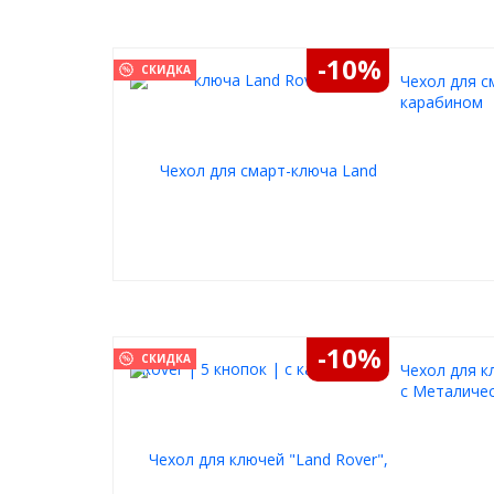
-10%
СКИДКА
Чехол для с
карабином
-10%
СКИДКА
Чехол для к
с Металичес