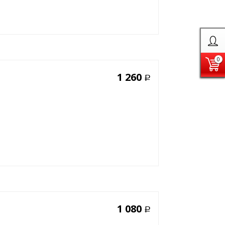
0
1 260
Р
1 080
Р