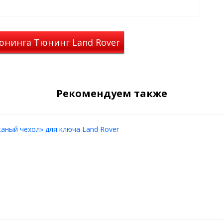
ственно нам и нужно.
ный аксессуар, которому будет
юнинга Тюнинг Land Rover
отан специально для
Land
Рекомендуем также
аный чехол» для ключа Land Rover