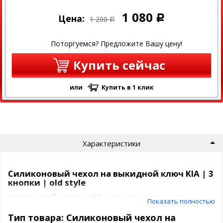
1 080
Цена:
Р
1 200
Р
Поторгуемся? Предложите Вашу цену!
Купить сейчас
или
Купить в 1 клик
Характеристики
Силиконовый чехол на выкидной ключ KIA | 3
кнопки | old style
Силиконовый чехол
на KIA
– является современным,
Показать полностью
стильным решением для
защиты ключа зажигания
от
различного рода царапин и повреждений. Со истечением
Тип товара: Силиконовый чехол на