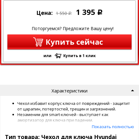
1 395
Цена:
Р
1 550
Р
Поторгуемся? Предложите Вашу цену!
Купить сейчас
или
Купить в 1 клик
Характеристики
Чехол избавит корпус ключа от повреждений - защитит
от царапин, потертостей, трещин и загрязнений.
Незаменим для smart-ключей - выступает как
амортизатор для ключа при падении.
Выполнен из высококачественной натуральной кожи.
Показать полностью
Стоек к загрязнениям.
Тип товара: Чехол для ключа Hyundai
Является стильным аксессуаром для современного