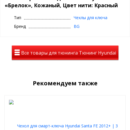
человека.
«Брелок», Кожаный, Цвет нити: Красный
Станет отличным подарком.
Тип
Чехлы для ключа
Бренд
BG
Все товары для тюнинга Тюнинг Hyundai
Рекомендуем также