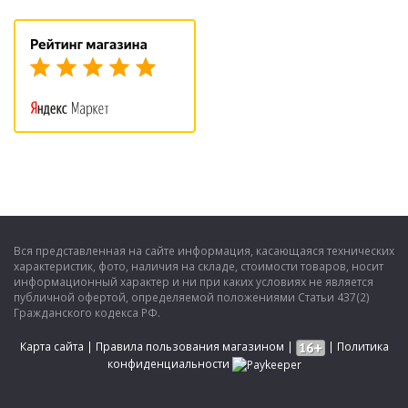
Вся представленная на сайте информация, касающаяся технических
характеристик, фото, наличия на складе, стоимости товаров, носит
информационный характер и ни при каких условиях не является
публичной офертой, определяемой положениями Статьи 437(2)
Гражданского кодекса РФ.
Карта сайта
|
Правила пользования магазином
|
|
Политика
конфиденциальности