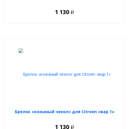
1 130
Р
Брелок «кожаный чехол» для Citroen «вар.1»
1 130
Р