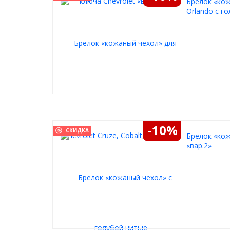
Брелок «кожа
Orlando с г
-10%
СКИДКА
Брелок «кож
«вар.2»