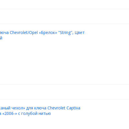
юча Chevrolet/Opel «Брелок» "String", Цвет
ый
аный чехол» для ключа Chevrolet Captiva
a «2006-» с голубой нитью