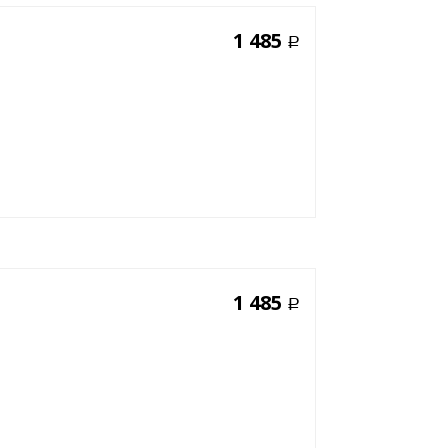
1 485
Р
1 485
Р