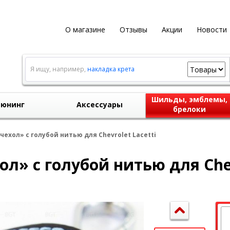
О магазине
Отзывы
Акции
Новости
Я ищу, например,
накладка крета
Шильды, эмблемы,
юнинг
Аксессуары
брелоки
ехол» с голубой нитью для Chevrolet Lacetti
л» с голубой нитью для Chev