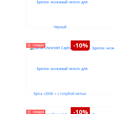
-10%
СКИДКА
Брелок «кож
-10%
СКИДКА