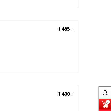
1 485
Р
1 400
Р
0