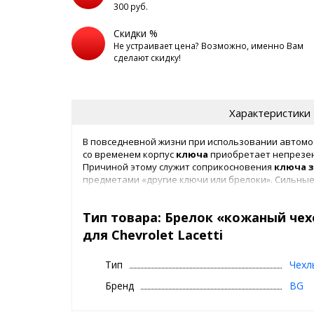
300 руб.
Скидки %
Не устраивает цена? Возможно, именно Вам
сделают скидку!
Характеристики
В повседневной жизни при использовании автом
со временем корпус
ключа
приобретает непрезе
Причиной этому служит соприкосновения
ключа
предметами «другие ключи или брелоки». Сильны
падения ключей на твердую поверхность. Данная
для
smart
ключей
. При падении такого
ключа
мож
Тип товара: Брелок «кожаный чех
подтверждений в виде царапин, можно получить 
привести к дорогостоящей замене
smart
ключа
. 
для Chevrolet Lacetti
очень восприимчива к внешним воздействиям.
Тип
Чехл
Материалом
кожаного чехла
является натуральная к
Бренд
BG
Применение натуральной кожи в
кожаных
ключница
загрязнениям и долговечность данного
чехла
.