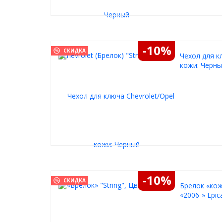
-10%
СКИДКА
Чехол для кл
кожи: Черн
-10%
СКИДКА
Брелок «кож
«2006-» Epic