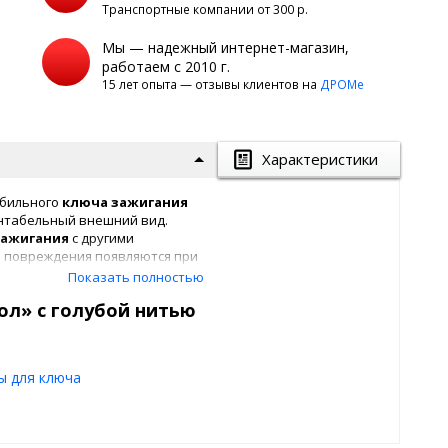
Транспортные компании от 300 р.
Мы — надежный интернет-магазин,
работаем с 2010 г.
15 лет опыта — отзывы клиентов на
ДРОМе
Характеристики
обильного
ключа
зажигания
нтабельный внешний вид.
зажигания
с другими
е повреждения появляются при
 проблема особенно актуальна
Показать полностью
но кроме внешних
ол» с голубой нитью
и повреждения, которые могут
Электроника в таких ключах
ы для ключа
ожа черного цвета.
х
гарантирует стойкость к