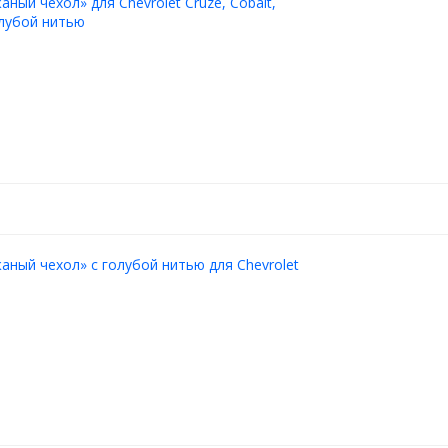
ный чехол» для Chevrolet Cruze, Cobalt,
олубой нитью
аный чехол» с голубой нитью для Chevrolet