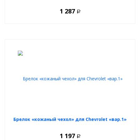
1 287
Р
Брелок «кожаный чехол» для Chevrolet «вар.1»
1 197
Р