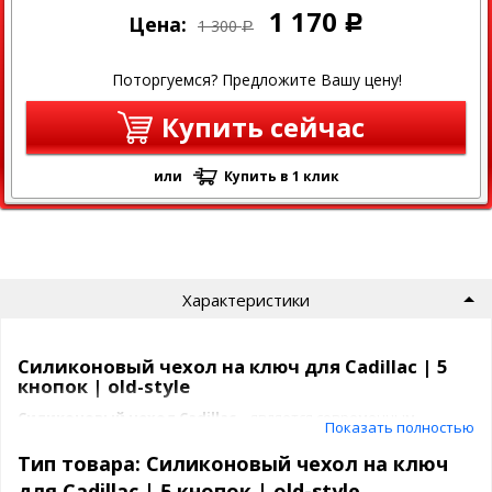
1 170
Цена:
Р
1 300
Р
Поторгуемся? Предложите Вашу цену!
Купить сейчас
или
Купить в 1 клик
Характеристики
Силиконовый чехол на ключ для Cadillac | 5
кнопок | old-style
Силиконовый чехол
Cadillac
– является современным,
Показать полностью
стильным решением для
защиты ключа зажигания
от
различного рода царапин и повреждений. Со истечением
Тип товара: Силиконовый чехол на ключ
некоторого времени,
ключ зажигания
становится
для Cadillac | 5 кнопок | old-style