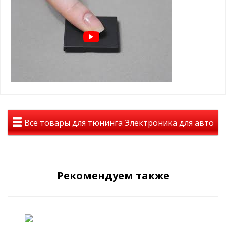
Улучшение эластичности
Четкий отклик на педаль газа
Улучшение процесса трогания автомобиля с места
Причина появления контроллера
дроссельной заслонки?
На смену механического открытия дросселя с помощью тросика
пришла электронная педаль газа с уменьшенным выбросом
вредных веществ: бережем природу:) и сниженным расходом
топлива
НО появилась очень неприятная ПРОБЛЕМА:
задержка ( затуп, лаг), которая притупляла реакцию
двигателя на нажатие педали на ВСЕХ автомобилях ВСЕХ
Все товары для тюнинга Электроника для авто
марок.
И тогда появляется первый контроллер дроссельной заслонки
от компании PIVOT (Япония), чтобы ускорить отклик двигателя
на педаль газа и дать конечному потребителю возможность
Рекомендуем также
свести к минимуму данный затуп.
В России появляется аналог под брендом PEDALBOOSTER
Аналоги Pedalbooster:
Pivot 3-drive Throttle Controller, Blitz Throttle Controller,