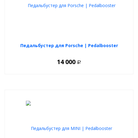
Коробка передач
: AT, робот, вариатор или MT
не имеет
значения
Быстрота подключения:
Каждый сможет
самостоятельно подключить
данный
контроллер к своему авто за 10-15 мин, все в
стандартные места, резать ничего не надо.
Так же быстро возможно демонтировать устройство.
Педальбустер для Porsche | Pedalbooster
Уже более 12 лет успешной работы и десятки тысяч
довольных автовладельцев.
14 000
Р
Станьте одним из них!
С Pedalbooster ваш автомобиль приятно удивит Вас!