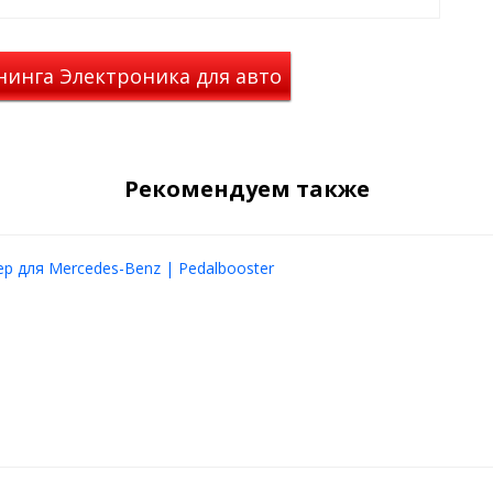
мощью тросика пришла
ом вредных веществ: бережем
нинга Электроника для авто
реакцию двигателя на
арок.
ой заслонки от компании PIVOT
аль газа и дать конечному
Рекомендуем также
ный затуп.
OSTER
р для Mercedes-Benz | Pedalbooster
ler, SPRINTBOOSTER, Jetter
roller
бирает лишнюю пробуксовку