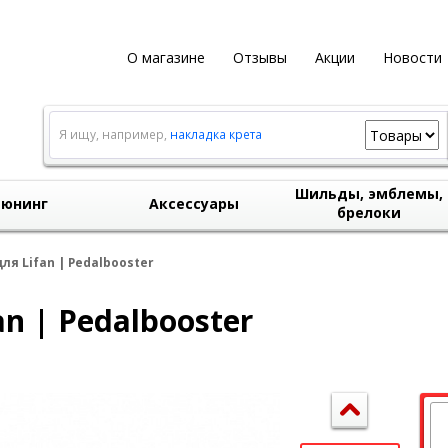
О магазине
Отзывы
Акции
Новости
Я ищу, например,
накладка крета
Шильды, эмблемы,
юнинг
Аксессуары
брелоки
я Lifan | Pedalbooster
n | Pedalbooster