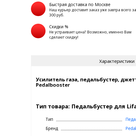
Быстрая доставка по Москве
Наш курьер доставит заказ уже завтра всего з
300 руб.
Скидки %
Не устраивает цена? Возможно, именно Вам
сделают скидку!
Характеристики
Усилитель газа, педальбустер, джет
Pedalbooster
Что такое Pedalbooster?
Тип товара: Педальбустер для Lifa
- это электронный контроллер дроссельной заслон
дроссельной заслонки при нажатии педали газа,т
двигателя и сводит задержку (затуп) на нажатие п
Тип
Педа
Применимость к моделям Lifan
Бренд
Peda