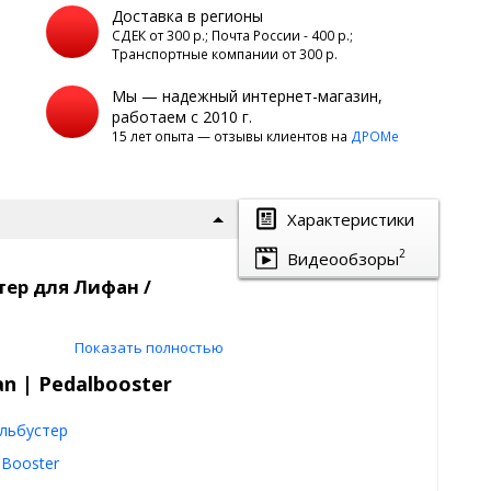
Доставка в регионы
а
СДЕК от 300 р.; Почта России - 400 р.;
Транспортные компании от 300 р.
Мы — надежный интернет-магазин,
работаем с 2010 г.
15 лет опыта — отзывы клиентов на
ДРОМе
Характеристики
2
Видеообзоры
тер для Лифан /
Показать полностью
n | Pedalbooster
ки , который регулирует отклик
.е. повышает отзывчивость
едали к минимуму.
льбустер
lBooster