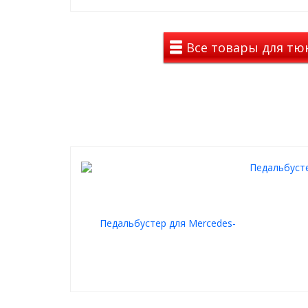
На смену механического открытия дросселя с по
электронная педаль газа с уменьшенным выброс
природу:) и сниженным расходом топлива
НО появилась очень неприятная ПРОБЛЕМА:
Все товары для тю
задержка ( затуп, лаг), которая притупляла 
нажатие педали на ВСЕХ автомобилях ВСЕХ м
И тогда появляется первый контроллер дроссельн
(Япония), чтобы ускорить отклик двигателя на пед
потребителю возможность свести к минимуму дан
В России появляется аналог под брендом PEDALBO
Аналоги Pedalbooster:
Педальбусте
Pivot 3-drive Throttle Controller, Blitz Throttle Control
(Джеттер), FreePower S-Drive, APEXi SMART Accel Cont
Pedalbooster: характеристики
5 режимов:
СТОК
- состояние стока
СПОРТ
СУПЕР-СПОРТ
ЗИМА
- режим экономит расход топлива, у
зимой