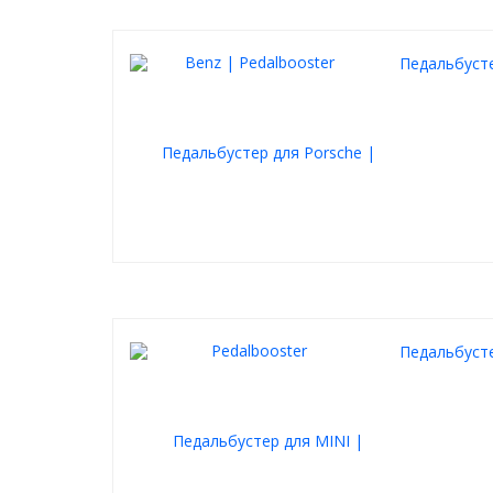
СЕКРЕТКА
- режим препятствующий угону ав
откликается на нажатие)
Педальбусте
Дополнительные преимущества:
Моментальное переключение
режимов ка
режиме паркинг.
На работу контроллера
не влияет темпер
крайне холодных так и в крайне жарких рег
Функция памяти
: При повседневном испол
именно в том режиме, который был выбран 
зажигания.
Коробка передач
: AT, робот, вариатор или
Быстрота подключения:
Каждый сможет
самостоятельно подклю
своему авто за 10-15 мин, все в стандартные
Так же быстро возможно демонтировать уст
Педальбусте
Уже более 12 лет успешной работы и десятк
автовладельцев.
Станьте одним из них!
С Pedalbooster ваш автомобиль приятно удивит Ва