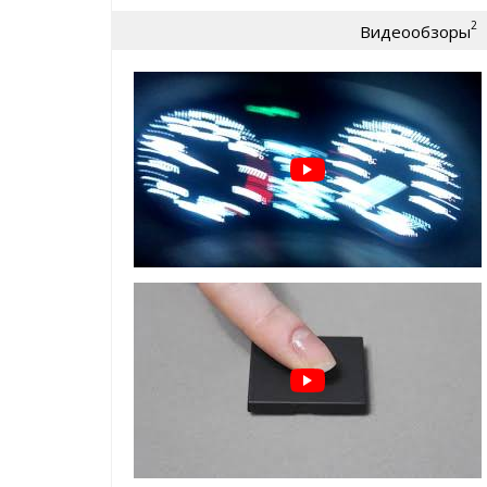
Lifan CEBRIUM 2014+
2
Видеообзоры
Lifan MURMAN 2016+
Lifan MYWAY 2016+
Lifan SOLANO II 2016+
Lifan X50 2016+
Lifan X60 2016+
Lifan X70 2016+
Если не нашли свой авто в списке - обращайте
Результат от установки коррект
Педальбустер :
Улучшение динамики разгона автомобиля
Улучшение эластичности
Четкий отклик на педаль газа
Улучшение процесса трогания автомобиля с
Причина появления контроллера
заслонки?