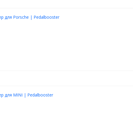
томобиля (педаль не
р для Porsche | Pedalbooster
к во время движения, так и в
атура
, что применимо как в
ионах.
ьзовании контроллер остается
последним после выкл.
 MT
не имеет значения
чить
данный контроллер к
 места, резать ничего не надо.
ройство.
р для MINI | Pedalbooster
и тысяч довольных
с!