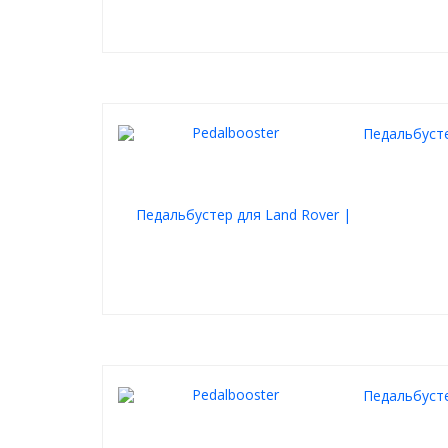
Педальбусте
Педальбусте