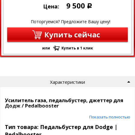
9 500
Цена:
Р
Поторгуемся? Предложите Вашу цену!
Купить сейчас
или
Купить в 1 клик
Характеристики
Усилитель газа, педальбустер, джеттер для
Додж / Pedalbooster
Что такое Pedalbooster?
Показать полностью
Тип товара: Педальбустер для Dodge |
- это электронный контроллер дроссельной заслонки , который
регулирует отклик дроссельной заслонки при нажатии педали
Pedalbooster