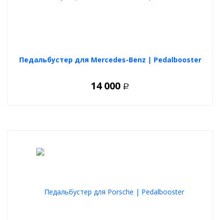
Pivot 3-drive Throttle Controller, Blitz Throttle Controller,
SPRINTBOOSTER, Jetter (Джеттер), FreePower S-Drive, APEXi SMART
Accel Controller
Pedalbooster: характеристики
Педальбустер для Mercedes-Benz | Pedalbooster
5 режимов:
СТОК
- состояние стока
14 000
Р
СПОРТ
СУПЕР-СПОРТ
ЗИМА
- режим экономит расход топлива, убирает
лишнюю пробуксовку зимой
СЕКРЕТКА
- режим препятствующий угону автомобиля
(педаль не откликается на нажатие)
Дополнительные преимущества:
Моментальное переключение
режимов как во время
движения, так и в режиме паркинг.
На работу контроллера
не влияет температура
, что
применимо как в крайне холодных так и в крайне жарких
регионах.
Функция памяти
: При повседневном использовании
контроллер остается именно в том режиме, который был