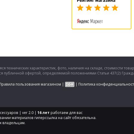
ся технических характеристик, фото, наличия на складе, стоимости това
тся публичной офертой, определяемой положениями Статьи 437(2) Гражда
Правила пользования магазином
|
|
Политика конфиденциальнос
ессуаров | ver 2.0 |
16 лет
работаем для вас
вании материалов гиперссылка на сайт обязательна.
х владельцам.