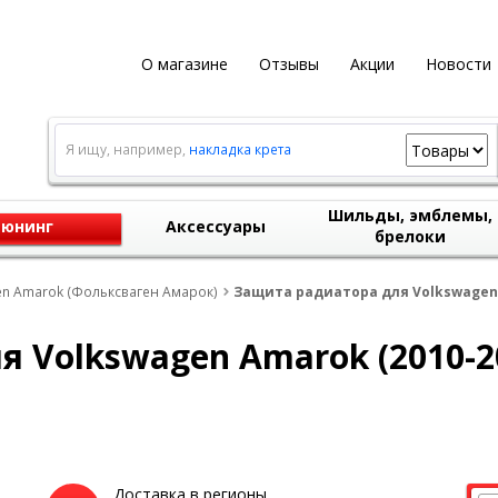
О магазине
Отзывы
Акции
Новости
Я ищу, например,
накладка крета
Шильды, эмблемы,
юнинг
Аксессуары
брелоки
n Amarok (Фольксваген Амарок)
Защита радиатора для Volkswagen 
 Volkswagen Amarok (2010-2
Доставка в регионы