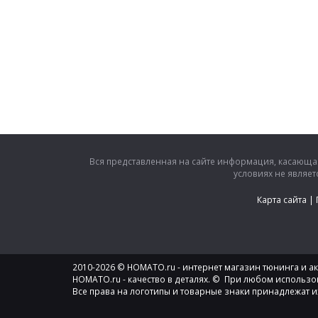
Вся представленная на сайте информация, касающая
условиях не являе
Карта сайта
|
2010-2026 © HOMATO.ru - интернет магазин тюнинга и акс
HOMATO.ru - качество в деталях. © При любом использо
Все права на логотипы и товарные знаки принадлежат и