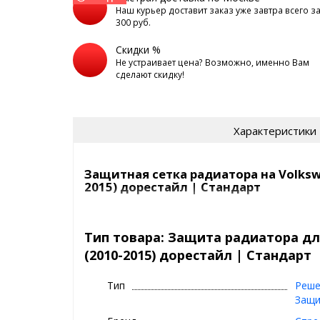
Наш курьер доставит заказ уже завтра всего з
300 руб.
Скидки %
Не устраивает цена? Возможно, именно Вам
сделают скидку!
Характеристики
Защитная сетка радиатора на Volksw
2015) дорестайл | Стандарт
Сетка на радиатор Volkswagen Amarok (2010-2015)
автомобиль от насекомых, камней, мусора и выгля
Тип товара: Защита радиатора дл
(2010-2015) дорестайл | Стандарт
Самый продаваемый вариант среди защитных сето
СТАНДАРТ
- это
Тип
Реше
цвет:
хром, черный
Защи
сетка:
алюминий, 1 мм