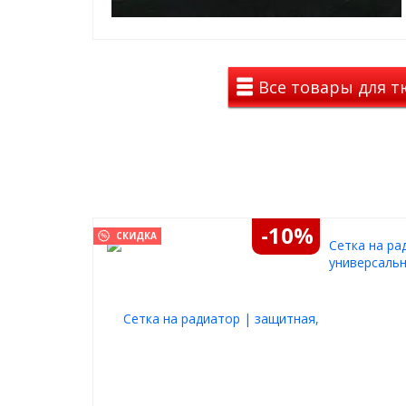
Пример установки зимнего пакета
Все товары для т
-10%
СКИДКА
Cетка на ра
универсальн