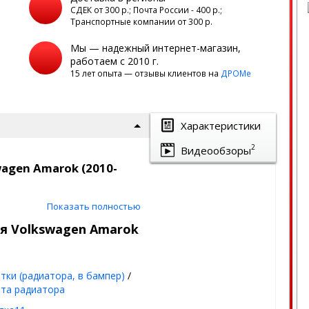
а
СДЕК от 300 р.; Почта России - 400 р.;
Транспортные компании от 300 р.
Мы — надежный интернет-магазин,
работаем с 2010 г.
15 лет опыта — отзывы клиентов на
ДРОМе
Характеристики
2
Видеообзоры
agen Amarok (2010-
Показать полностью
 дорестайл защитит ваш
дит просто отлично!
я Volkswagen Amarok
к на сегодня.
тки (радиатора, в бампер)
/
та радиатора