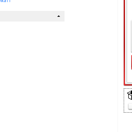
лка11
мм)
+ лак
(стойкое к химии и
щелки
15) дорестайл | Стандарт
а
(10 мин)
шего авто
р !
 пакет
 сетку радиатора данного
етки):
ежно-грязевых мас, реагентов
ке
ится пластиковыми винтами в