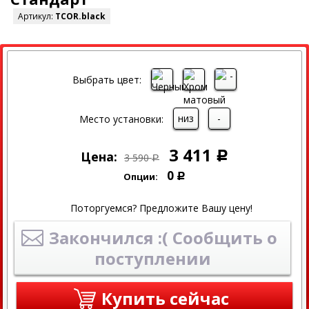
Артикул:
TCOR.black
СКИДКА
Выбрать цвет:
низ
-
Место установки:
3 411
Цена:
Р
3 590
Р
0
Опции:
Р
Поторгуемся? Предложите Вашу цену!
Закончился :( Сообщить о
поступлении
Купить сейчас