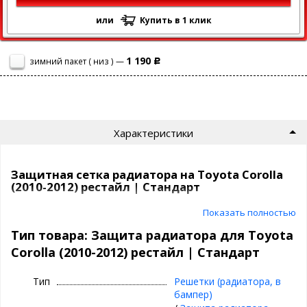
или
Купить в 1 клик
1 190
зимний пакет ( низ ) —
Р
Характеристики
Защитная сетка радиатора на Toyota Corolla
(2010-2012) рестайл | Стандарт
Показать полностью
Сетка на радиатор Toyota Corolla (2010-2012) рестайл защитит
ваш автомобиль от насекомых, камней, мусора и выглядит
Тип товара: Защита радиатора для Toyota
просто отлично!
Corolla (2010-2012) рестайл | Стандарт
Самый продаваемый вариант среди защитных сеток на
сегодня.
Тип
Решетки (радиатора, в
бампер)
СТАНДАРТ
- это