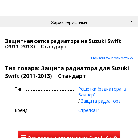
Характеристики
Защитная сетка радиатора на Suzuki Swift
(2011-2013) | Стандарт
Показать полностью
Сетка на радиатор Suzuki Swift (2011-2013) защитит ваш
автомобиль от насекомых, камней, мусора и выглядит просто
Тип товара: Защита радиатора для Suzuki
отлично!
Swift (2011-2013) | Стандарт
Самый продаваемый вариант среди защитных сеток на
сегодня.
Тип
Решетки (радиатора, в
бампер)
СТАНДАРТ
- это
/
Защита радиатора
цвет:
хром, черный
Бренд
Стрелка11
сетка:
алюминий, 1 мм
кант сетки:
квадратный, из резины (10x5 мм)
ячейки:
5x5 мм, ромб
покрытие сетки:
порошково-полимерное + лак
(стойкое к химии и износу)