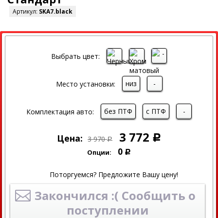
Артикул:
SKA7.black
СКИДКА
Выбрать цвет:
низ
-
Место установки:
без ПТФ
с ПТФ
-
Комплектация авто:
3 772
Цена:
Р
3 970
Р
0
Опции:
Р
Поторгуемся? Предложите Вашу цену!
Закончился :( Сообщить о
поступлении