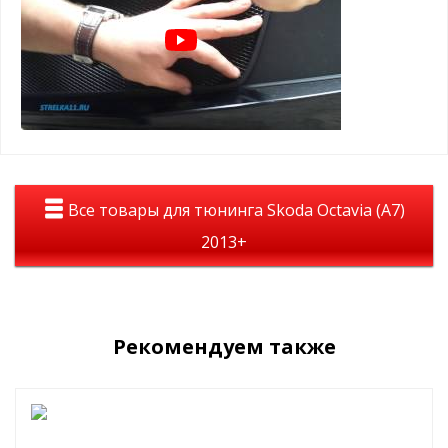
Зимний пакет (зимние заглушки поверх защитной сетки):
защита радиатора в минусовую погоду от снежно-
грязевых мас, реагентов и т.д.
помогает сохранить тепло в моторном отсеке
простая САМОСТОЯТЕЛЬНАЯ установка, крепится
пластиковыми винтами в ячейку защитной сетки
радиатора
Пример установки зимнего пакета:
Все товары для тюнинга Skoda Octavia (A7)
2013+
Рекомендуем также