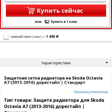
Купить сейчас
или
Купить в 1 клик
1 490
зимний пакет ( низ ) —
Р
Характеристики
Защитная сетка радиатора на Skoda Octavia
A7 (2013-2016) дорестайл | Стандарт
Показать полностью
Сетка на радиатор Skoda Octavia A7 (2013-2016) дорестайл
защитит ваш автомобиль от насекомых, камней, мусора и
Тип товара: Защита радиатора для Skoda
выглядит просто отлично!
Octavia A7 (2013-2016) дорестайл |
Самый продаваемый вариант среди защитных сеток на