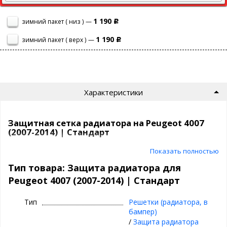
1 190
зимний пакет ( низ ) —
Р
1 190
зимний пакет ( верх ) —
Р
Характеристики
Защитная сетка радиатора на Peugeot 4007
(2007-2014) | Стандарт
Показать полностью
Сетка на радиатор Peugeot 4007 (2007-2014) защитит ваш
автомобиль от насекомых, камней, мусора и выглядит просто
Тип товара: Защита радиатора для
отлично!
Peugeot 4007 (2007-2014) | Стандарт
Самый продаваемый вариант среди защитных сеток на
сегодня.
Тип
Решетки (радиатора, в
бампер)
СТАНДАРТ
- это
/
Защита радиатора