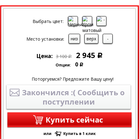
СКИДКА
Выбрать цвет:
низ
верх
-
Место установки:
2 945
Цена:
Р
3 100
Р
0
Опции:
Р
Поторгуемся? Предложите Вашу цену!
Закончился :( Сообщить о
поступлении
Купить сейчас
или
Купить в 1 клик