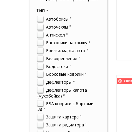
Тип
Автобоксы
5
Авточехлы
2
Антискол
3
Багажники на крышу
6
Брелки: марка авто
1
Велокрепления
4
Водостоки
1
Ворсовые коврики
4
СКИ
Дефлекторы
4
Дефлекторы капота
(мухобойка)
2
ЕВА коврики с бортами
3д
2
Защита картера
3
Защита радиатора
1
3