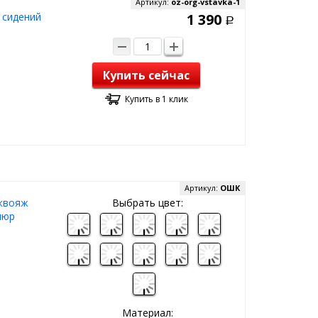
Артикул:
oz-org-vstavka-1
 сидений
1 390
Р
Купить сейчас
Купить в 1 клик
Артикул:
ОШК
аквояж
Выбрать цвет:
люр
Материал: