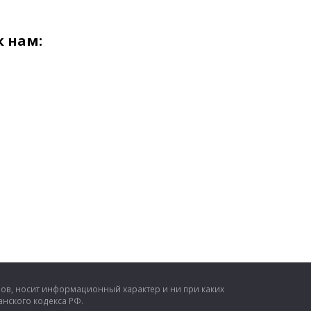
 нам:
ров, носит информационный характер и ни при каких
нского кодекса РФ.