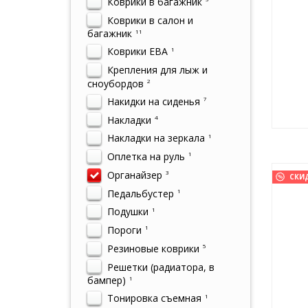
Коврики в багажник
Коврики в салон и
багажник
11
Коврики ЕВА
1
Крепления для лыж и
сноубордов
2
Накидки на сиденья
7
Накладки
4
Накладки на зеркала
1
Оплетка на руль
1
Органайзер
3
СКИ
Педальбустер
1
Подушки
1
Пороги
1
Резиновые коврики
5
Решетки (радиатора, в
бампер)
1
Тонировка съемная
1