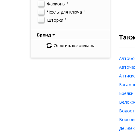
Фаркопы
1
Чехлы для ключа
1
Шторки
2
Бренд
Такж
Сбросить все фильтры
Автобок
Авточех
Антиско
Багажни
Брелки:
Велокре
Водосто
Ворсовы
Дефлект