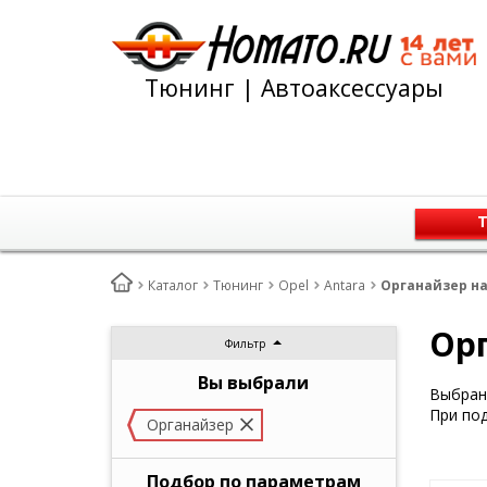
Тюнинг | Автоаксессуары
Т
Каталог
Тюнинг
Opel
Antara
Органайзер на
Орг
Фильтр
Вы выбрали
Выбран 
При под
Органайзер
Подбор по параметрам