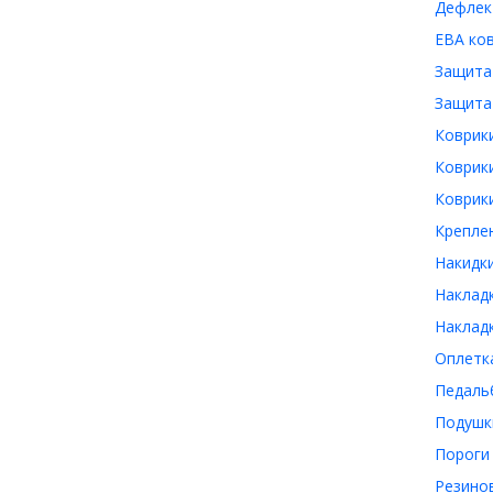
Дефлект
ЕВА ков
Защита 
Защита 
Коврики
Коврики
Коврики
Креплен
Накидки
Накладк
Накладк
Оплетка
Педальб
Подушки
Пороги 
Резинов